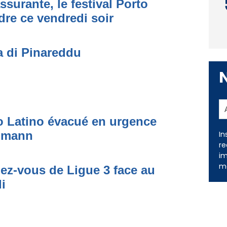
ssurante, le festival Porto
dre ce vendredi soir
a di Pinareddu
to Latino évacué en urgence
simann
In
re
dez-vous de Ligue 3 face au
im
i
me