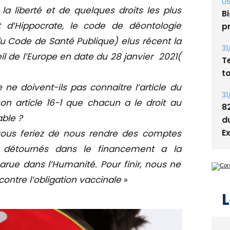
s
 liberté et de quelques droits les plus
d’Hippocrate, l
e code de déontologie
05
Bi
 du Code de Santé Publique) e
lus récent la
p
il de l’Europe en date du 28 janvier 2021(
31
T
 ne doivent-ils pas connaitre l’article du
t
son article 16-1 que chacun a le droit au
able ?
31
8
 vous feriez de nous rendre des comptes
d
 détournés dans le financement a la
E
rue dans l’Humanité. Pour finir, nous ne
ntre l’obligation vaccinale
»
L