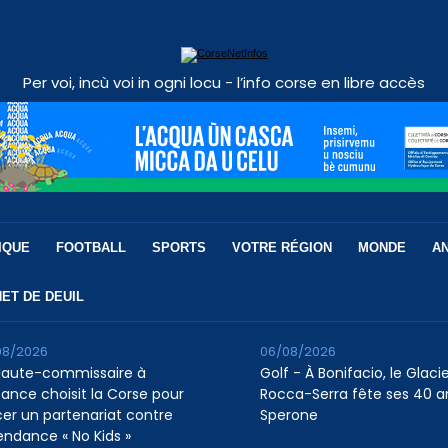
Per voi, incù voi in ogni locu - l’info corse en libre accès
IQUE
FOOTBALL
SPORTS
VOTRE RÉGION
MONDE
A
ET DE DEUIL
08/2026
06/08/2026
Haute-commissaire à
Golf - À Bonifacio, le Glaci
nfance choisit la Corse pour
Rocca-Serra fête ses 40 a
cer un partenariat contre
Sperone
tendance « No Kids »