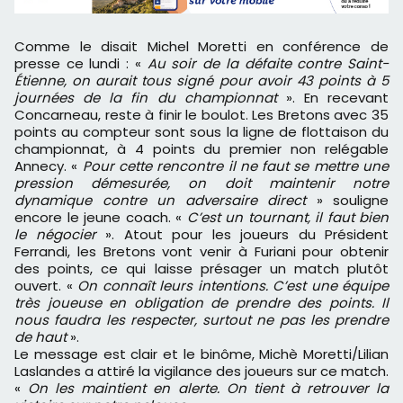
Comme le disait Michel Moretti en conférence de
presse ce lundi : «
Au soir de la défaite contre Saint-
Étienne, on aurait tous signé pour avoir 43 points à 5
journées de la fin du championnat
». En recevant
Concarneau, reste à finir le boulot. Les Bretons avec 35
points au compteur sont sous la ligne de flottaison du
championnat, à 4 points du premier non relégable
Annecy. «
Pour cette rencontre il ne faut se mettre une
pression démesurée, on doit maintenir notre
dynamique contre un adversaire direct
» souligne
encore le jeune coach. «
C’est un tournant, il faut bien
le négocier
». Atout pour les joueurs du Président
Ferrandi, les Bretons vont venir à Furiani pour obtenir
des points, ce qui laisse présager un match plutôt
ouvert. «
On connaît leurs intentions. C’est une équipe
très joueuse en obligation de prendre des points. Il
nous faudra les respecter, surtout ne pas les prendre
de haut
».
Le message est clair et le binôme, Michè Moretti/Lilian
Laslandes a attiré la vigilance des joueurs sur ce match.
«
On les maintient en alerte. On tient à retrouver la