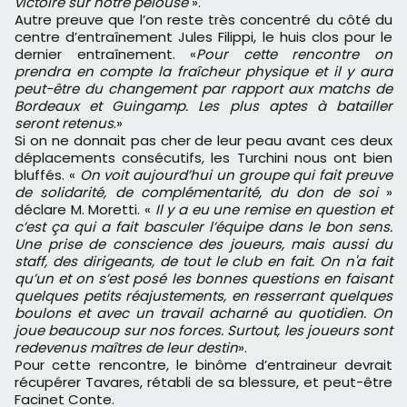
victoire sur notre pelouse
».
Autre preuve que l’on reste très concentré du côté du
centre d’entraînement Jules Filippi, le huis clos pour le
dernier entraînement. «
Pour cette rencontre on
prendra en compte la fraîcheur physique et il y aura
peut-être du changement par rapport aux matchs de
Bordeaux et Guingamp. Les plus aptes à batailler
seront retenus
.»
Si on ne donnait pas cher de leur peau avant ces deux
déplacements consécutifs, les Turchini nous ont bien
bluffés. «
On voit aujourd’hui un groupe qui fait preuve
de solidarité, de complémentarité, du don de soi
»
déclare M. Moretti. «
Il y a eu une remise en question et
c’est ça qui a fait basculer l’équipe dans le bon sens.
Une prise de conscience des joueurs, mais aussi du
staff, des dirigeants, de tout le club en fait. On n'a fait
qu’un et on s’est posé les bonnes questions en faisant
quelques petits réajustements, en resserrant quelques
boulons et avec un travail acharné au quotidien. On
joue beaucoup sur nos forces. Surtout, les joueurs sont
redevenus maîtres de leur destin
».
Pour cette rencontre, le binôme d’entraineur devrait
récupérer Tavares, rétabli de sa blessure, et peut-être
Facinet Conte.