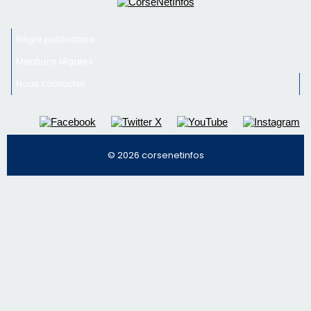
Newsletter
Inscrivez-vous à la newsletter de CNI et recevez par
email les infos les plus importantes et une sélection de
nos meilleurs articles
Régie publicitaire
Mentions légales
Nous contacter