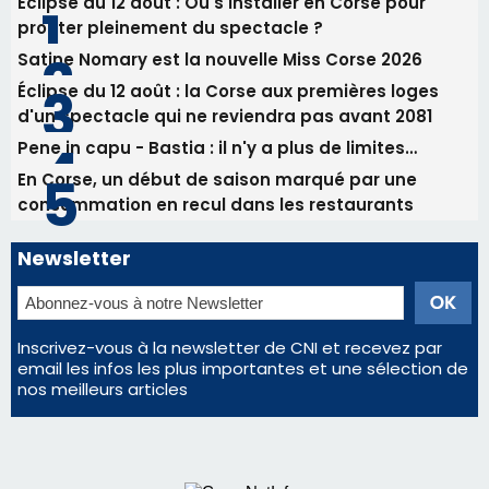
Benedetto
05/08/2026 09:53
Biguglia : messe de la Sainte-Marie et
procession le 14 août
Les plus lus
Éclipse du 12 août : Où s'installer en Corse pour
profiter pleinement du spectacle ?
Satine Nomary est la nouvelle Miss Corse 2026
Éclipse du 12 août : la Corse aux premières loges
d'un spectacle qui ne reviendra pas avant 2081
Pene in capu - Bastia : il n'y a plus de limites…
En Corse, un début de saison marqué par une
consommation en recul dans les restaurants