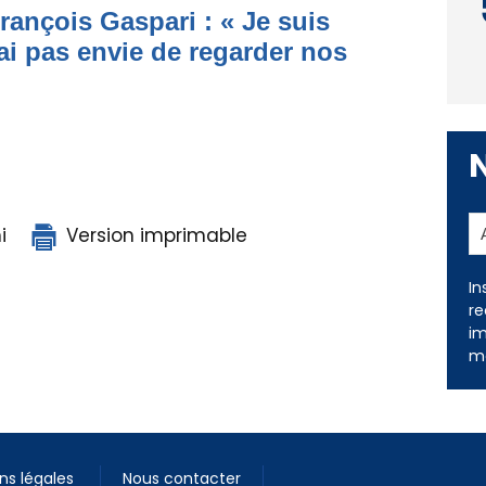
rançois Gaspari : « Je suis
ai pas envie de regarder nos
i
Version imprimable
In
re
im
me