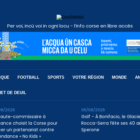
Per voi, incù voi in ogni locu - l’info corse en libre accès
IQUE
FOOTBALL
SPORTS
VOTRE RÉGION
MONDE
A
ET DE DEUIL
08/2026
06/08/2026
Haute-commissaire à
Golf - À Bonifacio, le Glaci
nfance choisit la Corse pour
Rocca-Serra fête ses 40 a
cer un partenariat contre
Sperone
tendance « No Kids »