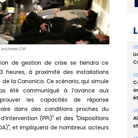
L
 archives CNI
06
ion de gestion de crise se tiendra ce
U
 heures, à proximité des installations
Cr
te de la Canonica. Ce scénario, qui simule
06
 pas été communiqué à l’avance aux
C
prouver les capacités de réponse
o
naire dans des conditions proches du
ét
r d’Intervention (PPI)" et des "Dispositions
06
A)", et impliquera de nombreux acteurs
A