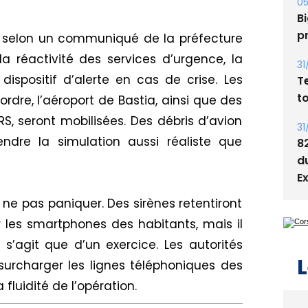
s
05
ce, selon un communiqué de la préfecture
Bi
a réactivité des services d’urgence, la
p
positif d’alerte en cas de crise. Les
31
ordre, l’aéroport de Bastia, ainsi que des
T
, seront mobilisées. Des débris d’avion
t
endre la simulation aussi réaliste que
31
8
d
à ne pas paniquer. Des sirènes retentiront
E
 les smartphones des habitants, mais il
 s’agit que d’un exercice. Les autorités
rcharger les lignes téléphoniques des
 fluidité de l’opération.
L