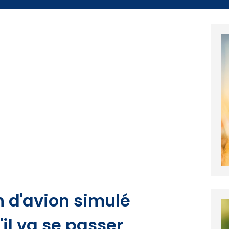
h d'avion simulé
il va se passer