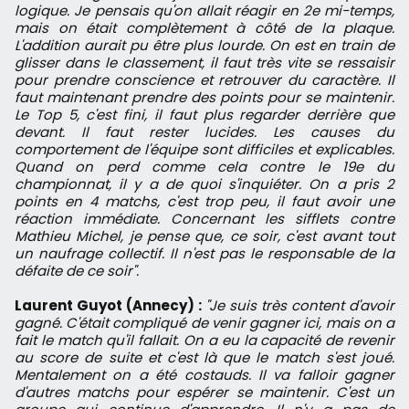
logique. Je pensais qu'on allait réagir en 2e mi-temps,
mais on était complètement à côté de la plaque.
L'addition aurait pu être plus lourde. On est en train de
glisser dans le classement, il faut très vite se ressaisir
pour prendre conscience et retrouver du caractère. Il
faut maintenant prendre des points pour se maintenir.
Le Top 5, c'est fini, il faut plus regarder derrière que
devant. Il faut rester lucides. Les causes du
comportement de l'équipe sont difficiles et explicables.
Quand on perd comme cela contre le 19e du
championnat, il y a de quoi s'inquiéter. On a pris 2
points en 4 matchs, c'est trop peu, il faut avoir une
réaction immédiate. Concernant les sifflets contre
Mathieu Michel, je pense que, ce soir, c'est avant tout
un naufrage collectif. Il n'est pas le responsable de la
défaite de ce soir".
Laurent Guyot (Annecy) :
"Je suis très content d'avoir
gagné. C'était compliqué de venir gagner ici, mais on a
fait le match qu'il fallait. On a eu la capacité de revenir
au score de suite et c'est là que le match s'est joué.
Mentalement on a été costauds. Il va falloir gagner
d'autres matchs pour espérer se maintenir. C'est un