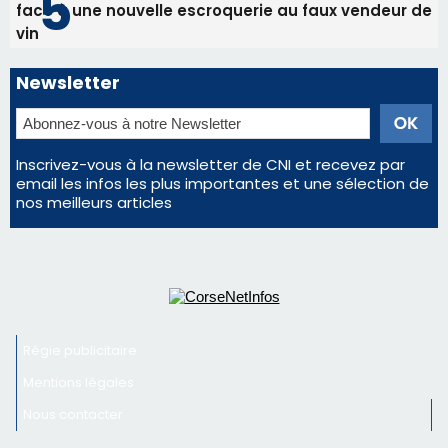
Éclipse du 12 août : la Corse aux premières loges
d'un spectacle qui ne reviendra pas avant 2081
Bastia – Le festival Porto Latino évacué en urgence
avant le concert de Mosimann
En Corse, un début de saison marqué par une
consommation en recul dans les restaurants
La gendarmerie alerte les restaurateurs corses
face à une nouvelle escroquerie au faux vendeur de
vin
Newsletter
Inscrivez-vous à la newsletter de CNI et recevez par
email les infos les plus importantes et une sélection de
nos meilleurs articles