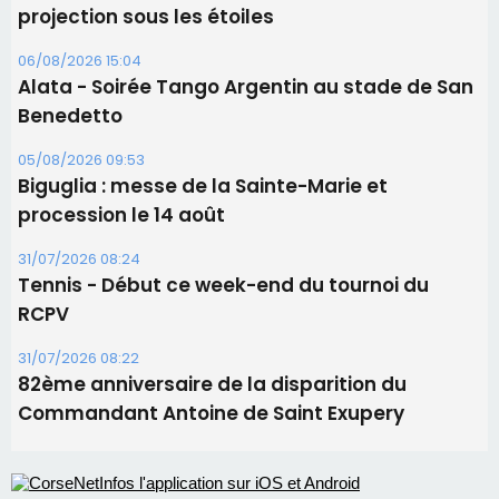
Tennis - Début ce week-end du tournoi du
RCPV
31/07/2026 08:22
82ème anniversaire de la disparition du
Commandant Antoine de Saint Exupery
Les plus lus
Satine Nomary est la nouvelle Miss Corse 2026
Éclipse du 12 août : la Corse aux premières loges
d'un spectacle qui ne reviendra pas avant 2081
Bastia – Le festival Porto Latino évacué en urgence
avant le concert de Mosimann
En Corse, un début de saison marqué par une
consommation en recul dans les restaurants