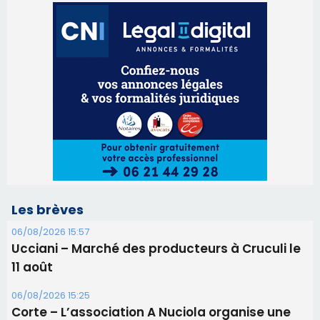
Les brèves
06/08/2026 15:57
Ucciani – Marché des producteurs à Cruculi le
11 août
06/08/2026 15:25
Corte – L’association A Nuciola organise une
projection sous les étoiles
06/08/2026 15:04
Alata - Soirée Tango Argentin au stade de San
Benedetto
05/08/2026 09:53
Biguglia : messe de la Sainte-Marie et
procession le 14 août
31/07/2026 08:24