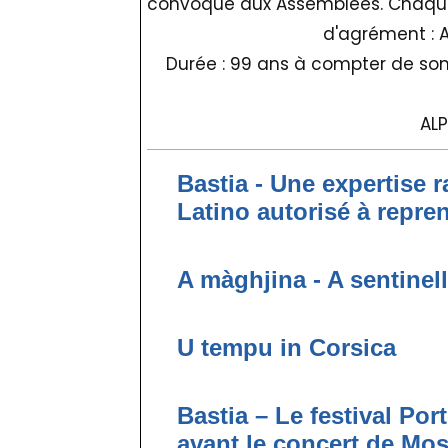
convoqué aux Assemblées. Chaque 
d'agrément : A
Durée : 99 ans à compter de so
ALP
Bastia - Une expertise r
Latino autorisé à repre
A màghjina - A sentinel
U tempu in Corsica
Bastia – Le festival Po
avant le concert de Mo