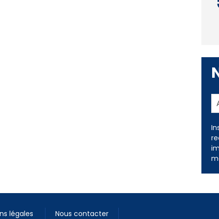
In
re
im
me
ns légales
Nous contacter