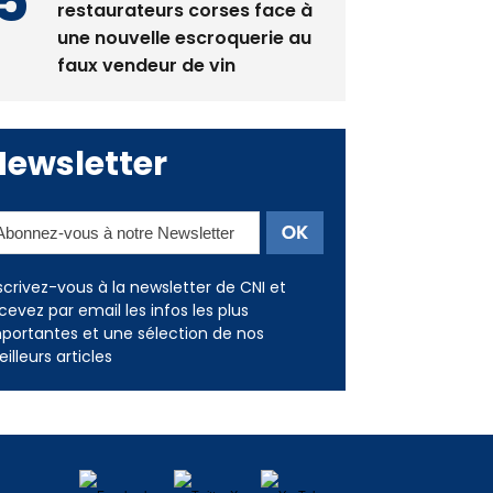
restaurateurs corses face à
une nouvelle escroquerie au
faux vendeur de vin
Newsletter
scrivez-vous à la newsletter de CNI et
cevez par email les infos les plus
portantes et une sélection de nos
illeurs articles