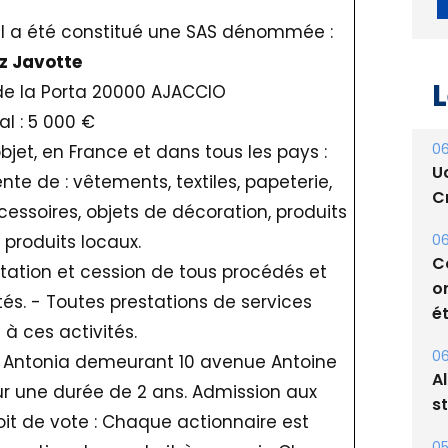
 il a été constitué une SAS dénommée :
z Javotte
L
e de la Porta 20000 AJACCIO
al : 5 000 €
06
objet, en France et dans tous les pays :
U
ente de : vêtements, textiles, papeterie,
Cr
cessoires, objets de décoration, produits
06
 produits locaux.
C
loitation et cession de tous procédés et
o
és. - Toutes prestations de services
ét
 à ces activités.
06
T Antonia demeurant 10 avenue Antoine
A
ur une durée de 2 ans. Admission aux
s
it de vote : Chaque actionnaire est
05