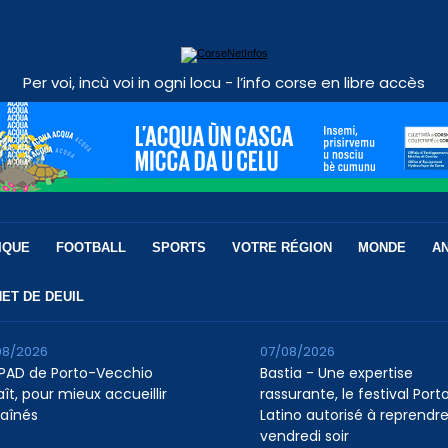
Per voi, incù voi in ogni locu - l’info corse en libre accès
IQUE
FOOTBALL
SPORTS
VOTRE RÉGION
MONDE
A
ET DE DEUIL
08/2026
07/08/2026
HPAD de Porto-Vecchio
Bastia - Une expertise
ît, pour mieux accueillir
rassurante, le festival Port
 aînés
Latino autorisé à reprendr
vendredi soir