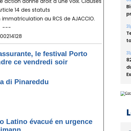
action donne droit à une voix. Clauses
Bi
rticle 14 des statuts
p
n immatriculation au RCS de AJACCIO.
31
---
T
00214128
t
assurante, le festival Porto
31
8
ndre ce vendredi soir
d
E
la di Pinareddu
L
rto Latino évacué en urgence
simann