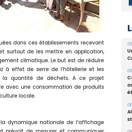
L
ctuées dans ces établissements recevant
06
U
et surtout de les mettre en application,
Cr
gement climatique. Le but est de réduire
 effet de serre de l’hôtellerie et les
06
C
 la quantité de déchets. A ce projet
o
aire avec une consommation de produits
ét
culture locale.
06
A
s
s la dynamique nationale de l’affichage
jet prévoit de mesurer et communiquer
05