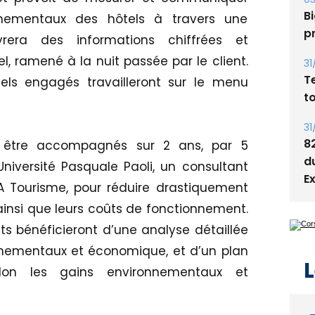
Bi
nnementaux des hôtels à travers une
p
ivrera des informations chiffrées et
el, ramené à la nuit passée par le client.
31
T
tels engagés travailleront sur le menu
t
31
8
r être accompagnés sur 2 ans, par 5
d
niversité Pasquale Paoli, un consultant
E
EA Tourisme, pour réduire drastiquement
ainsi que leurs coûts de fonctionnement.
 bénéficieront d’une analyse détaillée
onnementaux et économique, et d’un plan
L
elon les gains environnementaux et