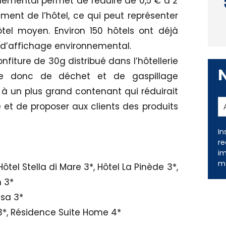
emental permet de réduire de 0,5 € à 2
ment de l’hôtel, ce qui peut représenter
el moyen. Environ 150 hôtels ont déjà
f d’affichage environnemental.
nfiture de 30g distribué dans l’hôtellerie
sée donc de déchet et de gaspillage
r à un plus grand contenant qui réduirait
et de proposer aux clients des produits
In
re
im
me
Hôtel Stella di Mare 3*, Hôtel La Pinède 3*,
h 3*
ssa 3*
 3*, Résidence Suite Home 4*