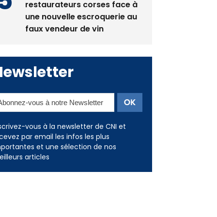
restaurateurs corses face à
une nouvelle escroquerie au
faux vendeur de vin
Newsletter
scrivez-vous à la newsletter de CNI et
cevez par email les infos les plus
portantes et une sélection de nos
illeurs articles