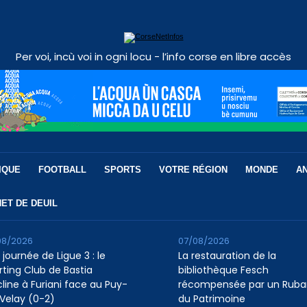
Per voi, incù voi in ogni locu - l’info corse en libre accès
IQUE
FOOTBALL
SPORTS
VOTRE RÉGION
MONDE
A
ET DE DEUIL
08/2026
07/08/2026
 journée de Ligue 3 : le
La restauration de la
rting Club de Bastia
bibliothèque Fesch
cline à Furiani face au Puy-
récompensée par un Ruba
Velay (0-2)
du Patrimoine