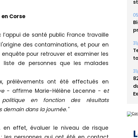
s
05
 en Corse
Bi
p
 l’appui de santé public France travaille
31
origine des contaminations, et pour en
T
e enquête pour retrouver et examiner les
t
e liste de personnes que les malades
31
8
x, prélèvements ont été effectués en
d
ive
- affirme Marie-Hélène Lecenne - e
t
E
 politique en fonction des résultats
s demain dans la journée."
 en effet, évaluer le niveau de risque
L
: les personnes qui ont été en contact