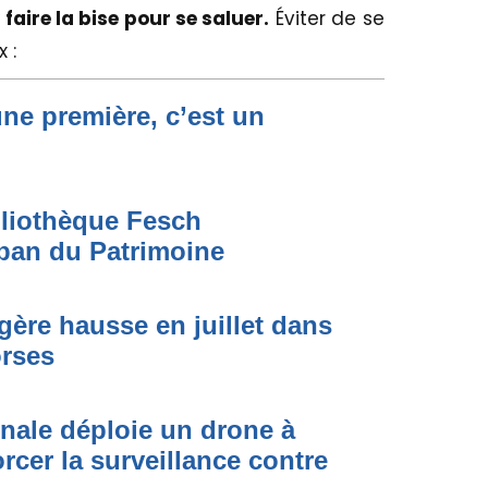
 faire la bise pour se saluer.
Éviter de se
x :
une première, c’est un
bliothèque Fesch
ban du Patrimoine
égère hausse en juillet dans
orses
onale déploie un drone à
rcer la surveillance contre