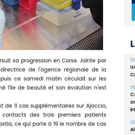
L
06
suit sa progression en Corse. Jointe par
U
directrice de l'agence régionale de la
Cr
uis ce samedi matin circulait sur les
é l'ile de beauté et son évolution n'est
06
C
o
est de 11 cas supplémentaires sur Ajaccio,
ét
contacts des trois premiers patients
06
stia, ce qui porte à 19 le nombre de cas
A