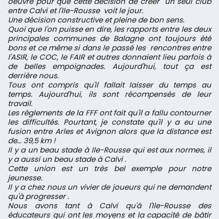
oeuvre pour que cette décision de créer un seul club
entre Calvi et l'Ile-Rousse voit le jour.
Une décision constructive et pleine de bon sens.
Quoi que l'on puisse en dire, les rapports entre les deux
principales communes de Balagne ont toujours été
bons et ce même si dans le passé les rencontres entre
l'ASIR, le COC, le FAIR et autres donnaient lieu parfois à
de belles empoignades. Aujourd'hui, tout ça est
derrière nous.
Tous ont compris qu'il fallait laisser du temps au
temps. Aujourd'hui, ils sont récompensés de leur
travail.
Les règlements de la FFF ont fait qu'il a fallu contourner
les difficultés. Pourtant, je constate qu'il y a eu une
fusion entre Arles et Avignon alors que la distance est
de... 39,5 km !
Il y a un beau stade à Ile-Rousse qui est aux normes, il
y a aussi un beau stade à Calvi .
Cette union est un très bel exemple pour notre
jeunesse.
Il y a chez nous un vivier de joueurs qui ne demandent
qu'à progresser .
Nous avons tant à Calvi qu'à l'Ile-Rousse des
éducateurs qui ont les moyens et la capacité de bâtir