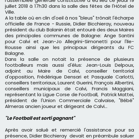
l'assemblée générale constitutive a eu lieu ce jeudi 19
juillet 2018 à 17h30 dans la salle des fêtes de l'Hôtel de
Ville.
A la table où en clin d'oeil à nos "bleus" trônait l'écharpe
officielle de France - Russie, Didier Bicchieray, nouveau
président du club Balanin était entouré des deux Maires
des principales communes de Balagne: Ange Santini
pour Calvi et Jean-Jo Allegrini-Simonetti pour l'Ile-
Rousse ainsi que les principaux dirigeants du FC
Balagne.
Dans la salle on notait la présence de plusieurs
footballeurs mais aussi d'élus: Jean-Louis Delpoux,
adjoint au Maire de Calvi, conseiller territorial
d'opposition, Frédérique Densari et Pasquale Carlotti,
conseillers territoriaux, Laurent Guerini, François Albertini,
conseillers municipaux de Calvi, Francis Maggiani,
représentant la Ligue Corse de Football, Patrick Mattei,
président de l'Union Commerciale Calvaise, "Bébé"
Almeras ancien joueur et dirigeant de Calvi...
"Le Football est sorti gagnant"
Après avoir salué et remercié l'assistance pour sa
présence, Didier Bicchieray devait en préambule saluer