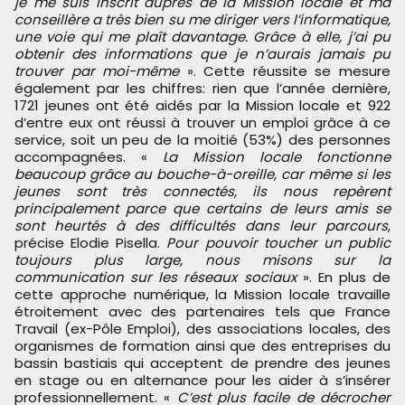
je me suis inscrit auprès de la Mission locale et ma
conseillère a très bien su me diriger vers l’informatique,
une voie qui me plaît davantage. Grâce à elle, j’ai pu
obtenir des informations que je n’aurais jamais pu
trouver par moi-même
». Cette réussite se mesure
également par les chiffres: rien que l’année dernière,
1721 jeunes ont été aidés par la Mission locale et 922
d’entre eux ont réussi à trouver un emploi grâce à ce
service, soit un peu de la moitié (53%) des personnes
accompagnées. «
La Mission locale fonctionne
beaucoup grâce au bouche-à-oreille, car même si les
jeunes sont très connectés, ils nous repèrent
principalement parce que certains de leurs amis se
sont heurtés à des difficultés dans leur parcours
,
précise Elodie Pisella.
Pour pouvoir toucher un public
toujours plus large, nous misons sur la
communication sur les réseaux sociaux
». En plus de
cette approche numérique, la Mission locale travaille
étroitement avec des partenaires tels que France
Travail (ex-Pôle Emploi), des associations locales, des
organismes de formation ainsi que des entreprises du
bassin bastiais qui acceptent de prendre des jeunes
en stage ou en alternance pour les aider à s’insérer
professionnellement. «
C’est plus facile de décrocher