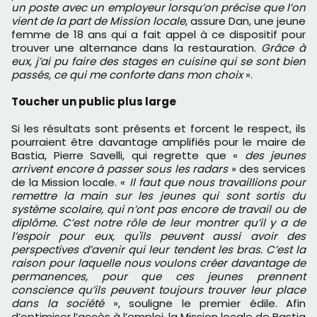
un poste avec un employeur lorsqu’on précise que l’on
vient de la part de Mission locale
, assure Dan, une jeune
femme de 18 ans qui a fait appel à ce dispositif pour
trouver une alternance dans la restauration.
Grâce à
eux, j’ai pu faire des stages en cuisine qui se sont bien
passés, ce qui me conforte dans mon choix
».
Toucher un public plus large
Si les résultats sont présents et forcent le respect, ils
pourraient être davantage amplifiés pour le maire de
Bastia, Pierre Savelli, qui regrette que «
des jeunes
arrivent encore à passer sous les radars
» des services
de la Mission locale. «
Il faut que nous travaillions pour
remettre la main sur les jeunes qui sont sortis du
système scolaire, qui n’ont pas encore de travail ou de
diplôme. C’est notre rôle de leur montrer qu’il y a de
l’espoir pour eux, qu'ils peuvent aussi avoir des
perspectives d’avenir qui leur tendent les bras. C’est la
raison pour laquelle nous voulons créer davantage de
permanences, pour que ces jeunes prennent
conscience qu’ils peuvent toujours trouver leur place
dans la société
», souligne le premier édile. Afin
d’optimiser l’accès à l’emploi, la Mission locale de Bastia