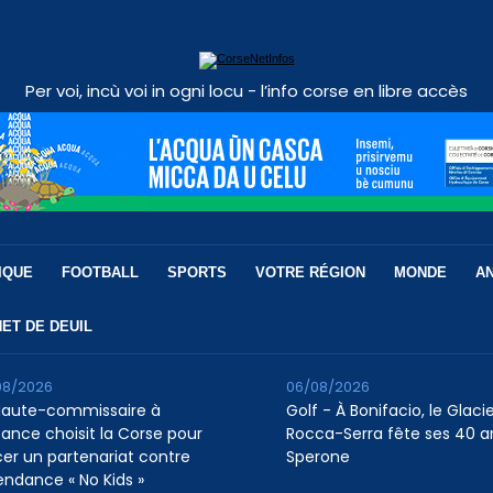
Per voi, incù voi in ogni locu - l’info corse en libre accès
IQUE
FOOTBALL
SPORTS
VOTRE RÉGION
MONDE
A
ET DE DEUIL
08/2026
06/08/2026
Haute-commissaire à
Golf - À Bonifacio, le Glaci
nfance choisit la Corse pour
Rocca-Serra fête ses 40 a
cer un partenariat contre
Sperone
tendance « No Kids »