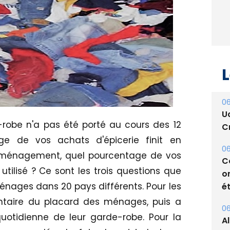
L
06
U
robe n'a pas été porté au cours des 12
Cr
ge de vos achats d'épicerie finit en
06
déménagement, quel pourcentage de vos
C
 utilisé ? Ce sont les trois questions que
o
nages dans 20 pays différents. Pour les
ét
ventaire du placard des ménages, puis a
06
 quotidienne de leur garde-robe. Pour la
A