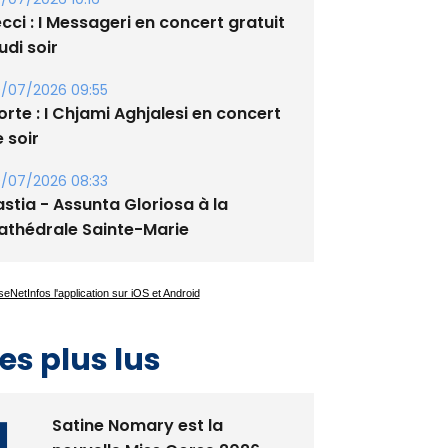
xupery
/07/2026 10:16
cci : I Messageri en concert gratuit
udi soir
/07/2026 09:55
rte : I Chjami Aghjalesi en concert
 soir
/07/2026 08:33
stia - Assunta Gloriosa à la
athédrale Sainte-Marie
es plus lus