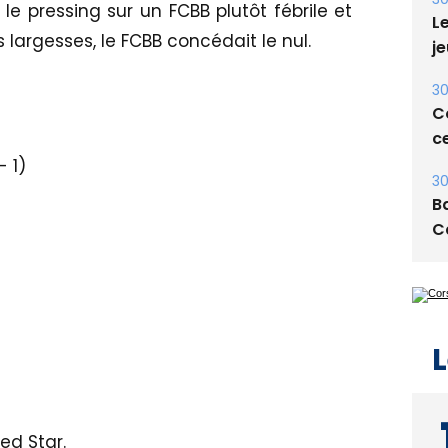
E
 le pressing sur un FCBB plutôt fébrile et
s largesses, le FCBB concédait le nul.
30
Le
je
30
Co
 1)
ce
30
Ba
C
L
ed Star.