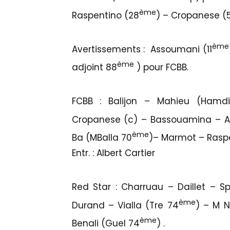
ème
Raspentino (28
) – Cropanese (
ème
Avertissements : Assoumani (11
ème
adjoint 88
) pour FCBB.
FCBB : Balijon – Mahieu (Hamd
Cropanese (c) – Bassouamina – A
ème
Ba (MBalla 70
)– Marmot – Rasp
Entr. : Albert Cartier
Red Star : Charruau – Daillet – S
ème
Durand – Vialla (Tre 74
) – M 
ème
Benali (Guel 74
) .