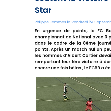
Star
Philippe Jammes le Vendredi 24 Septembr
En urgence de points, le FC Ba
championnat de National avec 3 pet
dans le cadre de la 8ème journé
points. Après un match nul un peu
les hommes d’Albert Cartier devaien
remportant leur 1ère victoire à dom
encore une fois hélas , le FCBB a é