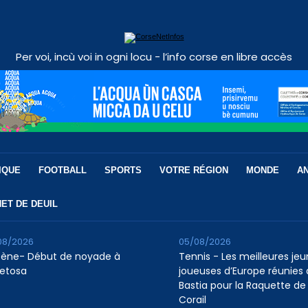
Per voi, incù voi in ogni locu - l’info corse en libre accès
IQUE
FOOTBALL
SPORTS
VOTRE RÉGION
MONDE
A
ET DE DEUIL
08/2026
05/08/2026
tène- Début de noyade à
Tennis - Les meilleures je
etosa
joueuses d’Europe réunies 
Bastia pour la Raquette de
Corail