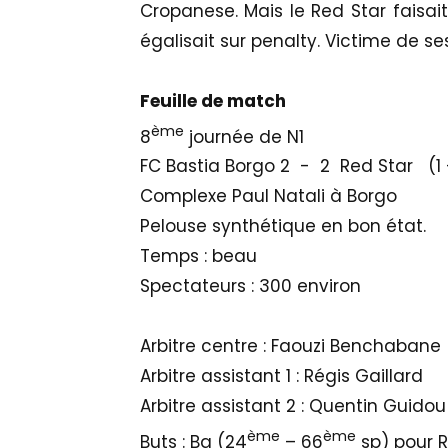
Cropanese. Mais le Red Star faisait
égalisait sur penalty. Victime de se
Feuille de match
ème
8
journée de N1
FC Bastia Borgo 2 - 2 Red Star (1 -
Complexe Paul Natali à Borgo
Pelouse synthétique en bon état.
Temps : beau
Spectateurs : 300 environ
Arbitre centre : Faouzi Benchabane
Arbitre assistant 1 : Régis Gaillard
Arbitre assistant 2 : Quentin Guidou
ème
ème
Buts : Ba (24
– 66
sp) pour R