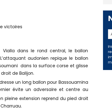
e victoires
Vialla dans le rond central, le ballon
L’attaquant audonien repique le ballon
In
re
soumani dans la surface corse et glisse
im
droit de Balijon.
me
dresse un long ballon pour Bassouamina
ernier évite un adversaire et centre au
 pleine extension reprend du pied droit
e Charruau.