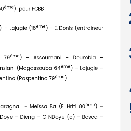
ème
50
) pour FCBB
ème
) - Lajugie (16
) – E. Donis (entraineur
ème
i 79
) – Assoumani – Doumbia –
ème
nziani (Magassouba 64
) – Lajugie –
ème
entino (Raspentino 79
)
ème
paragna - Meïssa Ba (El Hriti 80
) –
NDoye – Dieng – C NDoye (c) – Bosca –