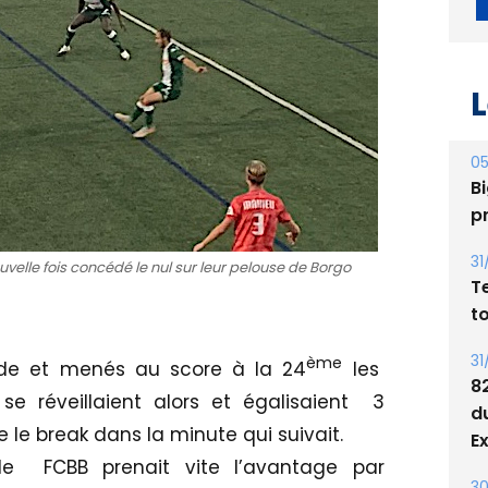
L
05
Bi
p
uvelle fois concédé le nul sur leur pelouse de Borgo
31
T
ème
de et menés au score à la 24
les
t
se réveillaient alors et égalisaient 3
31
 le break dans la minute qui suivait.
8
le FCBB prenait vite l’avantage par
d