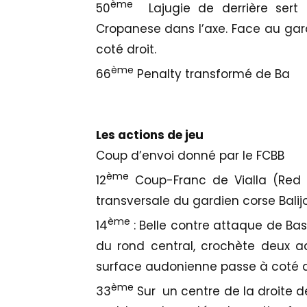
ème
50
Lajugie de derrière sert
Cropanese dans l’axe. Face au gardie
coté droit.
ème
66
Penalty transformé de Ba
Les actions de jeu
Coup d’envoi donné par le FCBB
ème
12
Coup-Franc de Vialla (Red 
transversale du gardien corse Balij
ème
14
: Belle contre attaque de Bas
du rond central, crochète deux ad
surface audonienne passe à coté d
ème
33
Sur un centre de la droite d