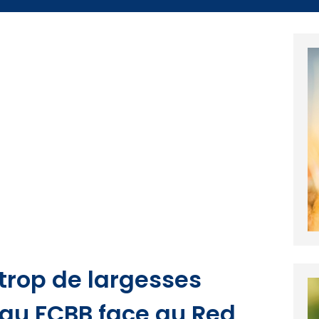
 trop de largesses
e au FCBB face au Red