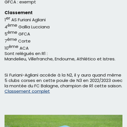
GFCA : exempt
Classement
er
1
AS Furiani Agliani
ème
4
Gallia Lucciana
ème
5
GFCA
ème
7
Corte
ème
10
ACA
Sont relégués en R1 :
Mandelieu, Villefranche, Endoume, Athlético et Istres.
Si Furiani-Agliani accéde à la N2, il y aura quand même
5 clubs corses en cette poule de N3 en 2022/2023 avec
la montée du FC Balagne, champion de R1 cette saison.
Classement complet