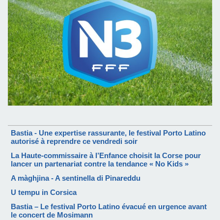
Bastia - Une expertise rassurante, le festival Porto Latino
autorisé à reprendre ce vendredi soir
La Haute-commissaire à l’Enfance choisit la Corse pour
lancer un partenariat contre la tendance « No Kids »
A màghjina - A sentinella di Pinareddu
U tempu in Corsica
Bastia – Le festival Porto Latino évacué en urgence avant
le concert de Mosimann