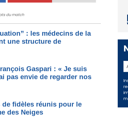
tats du match
ituation” : les médecins de la
nt une structure de
rançois Gaspari : « Je suis
ai pas envie de regarder nos
In
re
im
me
 de fidèles réunis pour le
me des Neiges