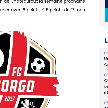
on de Châteauroux la semaine prochaine
er
nier avec 6 points, à 5 points du 1
non
L
06
U
Cr
06
C
o
ét
06