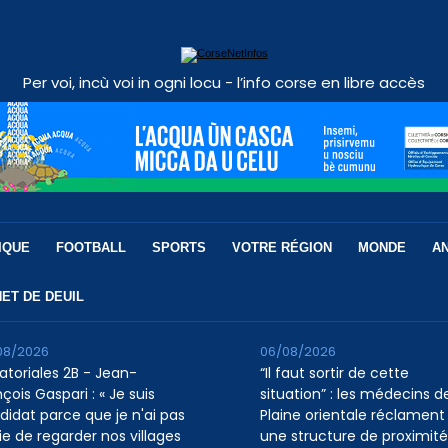
Per voi, incù voi in ogni locu - l’info corse en libre accès
IQUE
FOOTBALL
SPORTS
VOTRE RÉGION
MONDE
A
ET DE DEUIL
08/2026
06/08/2026
atoriales 2B - Jean-
“Il faut sortir de cette
çois Gaspari : « Je suis
situation” : les médecins de
didat parce que je n'ai pas
Plaine orientale réclament
ie de regarder nos villages
une structure de proximité