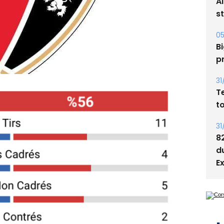
A
s
05
Bi
p
31
T
t
31
8
d
E