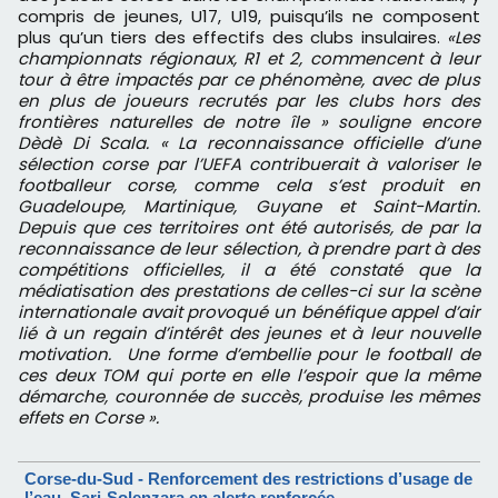
compris de jeunes, U17, U19, puisqu’ils ne composent
plus qu’un tiers des effectifs des clubs insulaires.
«Les
championnats régionaux, R1 et 2, commencent à leur
tour à être impactés par ce phénomène, avec de plus
en plus de joueurs recrutés par les clubs hors des
frontières naturelles de notre île » souligne encore
Dèdè Di Scala. « La reconnaissance officielle d’une
sélection corse par l’UEFA contribuerait à valoriser le
footballeur corse, comme cela s’est produit en
Guadeloupe, Martinique, Guyane et Saint-Martin.
Depuis que ces territoires ont été autorisés, de par la
reconnaissance de leur sélection, à prendre part à des
compétitions officielles, il a été constaté que la
médiatisation des prestations de celles-ci sur la scène
internationale avait provoqué un bénéfique appel d’air
lié à un regain d’intérêt des jeunes et à leur nouvelle
motivation. Une forme d’embellie pour le football de
ces deux TOM qui porte en elle l’espoir que la même
démarche, couronnée de succès, produise les mêmes
effets en Corse ».
Corse-du-Sud - Renforcement des restrictions d’usage de
l’eau. Sari-Solenzara en alerte renforcée