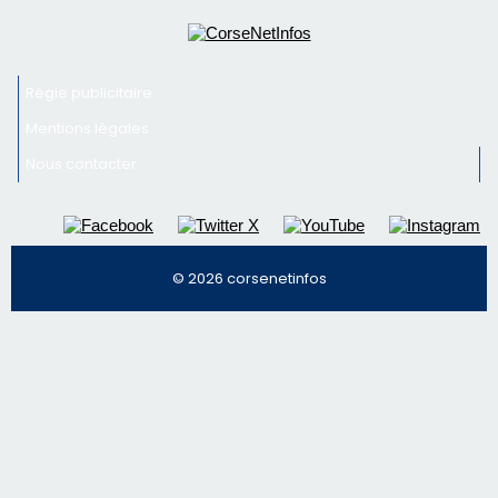
Newsletter
Inscrivez-vous à la newsletter de CNI et recevez par
email les infos les plus importantes et une sélection de
nos meilleurs articles
Régie publicitaire
Mentions légales
Nous contacter
© 2026 corsenetinfos