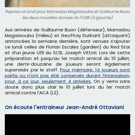
Reprise ce lundi pour Mamadou Magassouba et Guillaume Buon,
les deux nouvelles recrues du FCBB (à gauche)
Aux arrivées de Guillaume Buon (défenseur), Mamadou
Magassouba (milieu) et Geoffray Durbant (attaquant)
annoncées la semaine dernière, sont venues s’ajouter
ce lundi celles de Florian Escales (gardien) du Red Star
et d’un jeune U19 du SCB, Joseph Vittori. Lors de cette
préparation et jusqu’au 1er match amical du 10 juillet,
une demi-douzaine de joueurs seront également
supervisés par le staff.
Pour mémoire, 14 joueurs sont
partis ou n’ont pas été conservés durant l’intersaison,
pour, à ce jour, seulement 4 arrivées.
On y verra sans
doute donc plus clair le 10 juillet lors du 1er match
amical contre l'ACA (L2).
On écoute l'entraineur Jean-André Ottaviani