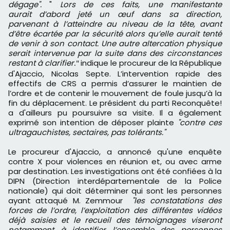
dégage".
"
Lors de ces faits, une manifestante
aurait d’abord jeté un œuf dans sa direction,
parvenant à l’atteindre au niveau de la tête, avant
d’être écartée par la sécurité alors qu’elle aurait tenté
de venir à son contact. Une autre altercation physique
serait intervenue par la suite dans des circonstances
restant à clarifier
indique le procureur de la République
."
d'Ajaccio, Nicolas Septe. L’intervention rapide des
effectifs de CRS a permis d’assurer le maintien de
l’ordre et de contenir le mouvement de foule jusqu’à la
fin du déplacement. Le président du parti Reconquête!
a d'ailleurs pu poursuivre sa visite. Il a également
exprimé son intention de déposer plainte
"contre ces
ultragauchistes, sectaires, pas tolérants."
Le procureur d'Ajaccio, a annoncé qu'une enquête
contre X pour violences en réunion et, ou avec arme
par destination. Les investigations ont été confiées à la
DIPN (Direction interdépartementale de la Police
nationale) qui doit déterminer qui sont les personnes
ayant attaqué M. Zemmour
"les constatations des
forces de l’ordre, l’exploitation des différentes vidéos
déjà saisies et le recueil des témoignages viseront
notamment à identifier l’ensemble des personnes