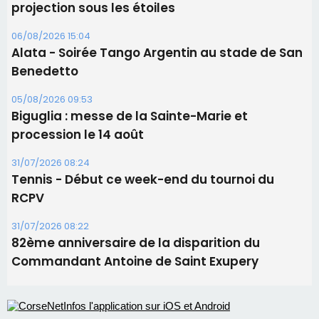
procession le 14 août
31/07/2026 08:24
Tennis - Début ce week-end du tournoi du
RCPV
31/07/2026 08:22
82ème anniversaire de la disparition du
Commandant Antoine de Saint Exupery
Les plus lus
Satine Nomary est la nouvelle Miss Corse 2026
Éclipse du 12 août : la Corse aux premières loges
d'un spectacle qui ne reviendra pas avant 2081
La gendarmerie alerte les restaurateurs corses
face à une nouvelle escroquerie au faux vendeur de