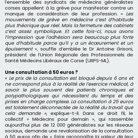
l’ensemble des syndicats de médecins généralistes
corses appellent à la grève pour manifester contre un
manque de considération de leur profession. «
Les
mouvements de grève en médecine c’est d’habitude
plus théorique que réel. Mais la fermeture des cabinets
c’est assez symbolique. Et cette fois-ci, nous avons
l’impression que l’adhésion sera beaucoup plus forte
que d’habitude parce qu’il y a un écœurement et un
épuisement
», souffle d’emblée le Dr Antoine Grisoni,
président de l’Union Régionale des Professionnels de
Santé Médecins Libéraux de Corse (URPS-ML).
Une consultation à 50 euros ?
«
Le prix de la consultation est bloqué depuis 6 ans et
ne correspond plus à la réalité de l’exercice médical, à
savoir le plus souvent des patients chroniques et
polypathologiques qui nécessitent du temps et des
prises en charge complexe. La consultation à 25 euros
est totalement déconnectée de la réalité du travail que
cela demande »
, explique-t-il. Dans ce droit fil, le
collectif « Médecins pour demain », qui rassemble
aujourd’hui plus de 12 000 généralistes sur les réseaux
sociaux, demande une revalorisation de la consultation
à 50 euros afin de «
faire reconnaître la valeur de leur