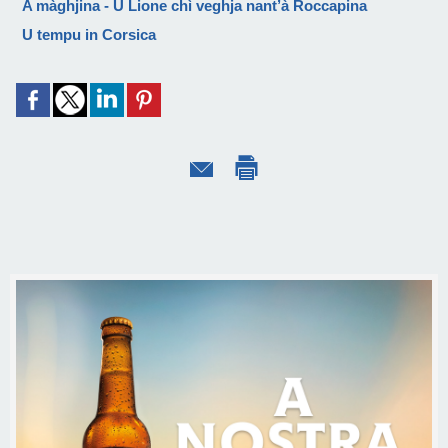
A màghjina - U Lione chì veghja nant’à Roccapina
U tempu in Corsica