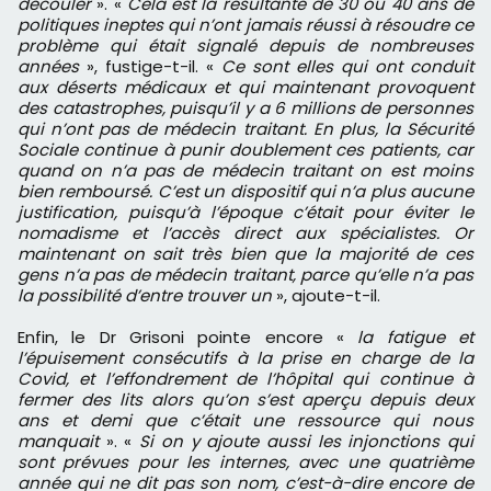
découler
». «
Cela est la résultante de 30 ou 40 ans de
politiques ineptes qui n’ont jamais réussi à résoudre ce
problème qui était signalé depuis de nombreuses
années
», fustige-t-il. «
Ce sont elles qui ont conduit
aux déserts médicaux et qui maintenant provoquent
des catastrophes, puisqu’il y a 6 millions de personnes
qui n’ont pas de médecin traitant. En plus, la Sécurité
Sociale continue à punir doublement ces patients, car
quand on n’a pas de médecin traitant on est moins
bien remboursé. C’est un dispositif qui n’a plus aucune
justification, puisqu’à l’époque c’était pour éviter le
nomadisme et l’accès direct aux spécialistes. Or
maintenant on sait très bien que la majorité de ces
gens n’a pas de médecin traitant, parce qu’elle n’a pas
la possibilité d’entre trouver un
», ajoute-t-il.
Enfin, le Dr Grisoni pointe encore «
la
fatigue et
l’épuisement consécutifs à la prise en charge de la
Covid, et l’effondrement de l’hôpital qui continue à
fermer des lits alors qu’on s’est aperçu depuis deux
ans et demi que c’était une ressource qui nous
manquait
». «
Si on y ajoute aussi les injonctions qui
sont prévues pour les internes, avec une quatrième
année qui ne dit pas son nom, c’est-à-dire encore de