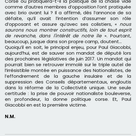
Corse ou pratiquera-t-il la politique de la chaise vide
comme d’autres membres d’opposition l’ont pratiquée
avec brio avant lui ? Il a affirmé, dès l’annonce de sa
défaite, qu’il avait l’intention d’assumer son rôle
d’opposant et assure qu’avec ses colistiers, «
nous
saurons nous montrer constructifs, loin de tout esprit
de revanche, dans l'intérêt de notre île
». Pourtant,
beaucoup, jusque dans son propre camp, doutent…
Quoiqu’il en soit, le principal enjeu, pour Paul Giacobbi,
aujourd’hui, est de sauver son mandat de député lors
des prochaines législatives de juin 2017. Un mandat qui
pourrait bien se retrouver immolé sur le triple autel de
l’irrésistible montée en puissance des Nationalistes, de
l’effondrement de la gauche insulaire et de la
suppression des Conseils départementaux, engloutis
dans la réforme de la Collectivité unique. Une seule
certitude : la prise de pouvoir nationaliste bouleverse,
en profondeur, la donne politique corse. Et, Paul
Giacobbi en est la première victime.
N.M.