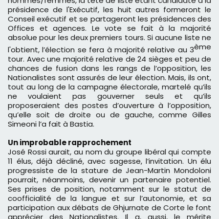
hommes/femmes, la tête de liste étant candidate à la
présidence de l'Exécutif, les huit autres formeront le
Conseil exécutif et se partageront les présidences des
Offices et agences. Le vote se fait à la majorité
absolue pour les deux premiers tours. Si aucune liste ne
ème
l'obtient, l’élection se fera à majorité relative au 3
tour. Avec une majorité relative de 24 sièges et peu de
chances de fusion dans les rangs de l’opposition, les
Nationalistes sont assurés de leur élection. Mais, ils ont,
tout au long de la campagne électorale, martelé qu’ils
ne voulaient pas gouverner seuls et qu’ils
proposeraient des postes d’ouverture à l’opposition,
qu’elle soit de droite ou de gauche, comme Gilles
Simeoni l’a fait à Bastia.
Un improbable rapprochement
José Rossi aurait, au nom du groupe libéral qui compte
11 élus, déjà décliné, avec sagesse, l’invitation. Un élu
progressiste de la stature de Jean-Martin Mondoloni
pourrait, néanmoins, devenir un partenaire potentiel.
Ses prises de position, notamment sur le statut de
coofficialité de la langue et sur l’autonomie, et sa
participation aux débats de Ghjurnate de Corte le font
apprécier des Nationalistes. Il a, aussi, le mérite