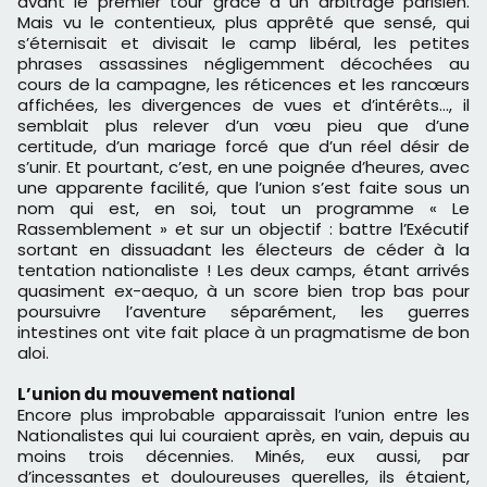
avant le premier tour grâce à un arbitrage parisien.
Mais vu le contentieux, plus apprêté que sensé, qui
s’éternisait et divisait le camp libéral, les petites
phrases assassines négligemment décochées au
cours de la campagne, les réticences et les rancœurs
affichées, les divergences de vues et d’intérêts…, il
semblait plus relever d’un vœu pieu que d’une
certitude, d’un mariage forcé que d’un réel désir de
s’unir. Et pourtant, c’est, en une poignée d’heures, avec
une apparente facilité, que l’union s’est faite sous un
nom qui est, en soi, tout un programme « Le
Rassemblement » et sur un objectif : battre l’Exécutif
sortant en dissuadant les électeurs de céder à la
tentation nationaliste ! Les deux camps, étant arrivés
quasiment ex-aequo, à un score bien trop bas pour
poursuivre l’aventure séparément, les guerres
intestines ont vite fait place à un pragmatisme de bon
aloi.
L’union du mouvement national
Encore plus improbable apparaissait l’union entre les
Nationalistes qui lui couraient après, en vain, depuis au
moins trois décennies. Minés, eux aussi, par
d’incessantes et douloureuses querelles, ils étaient,