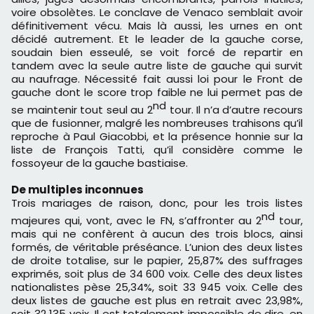
voire obsolètes. Le conclave de Venaco semblait avoir
définitivement vécu. Mais là aussi, les urnes en ont
décidé autrement. Et le leader de la gauche corse,
soudain bien esseulé, se voit forcé de repartir en
tandem avec la seule autre liste de gauche qui survit
au naufrage. Nécessité fait aussi loi pour le Front de
gauche dont le score trop faible ne lui permet pas de
nd
se maintenir tout seul au 2
tour. Il n’a d’autre recours
que de fusionner, malgré les nombreuses trahisons qu’il
reproche à Paul Giacobbi, et la présence honnie sur la
liste de François Tatti, qu’il considère comme le
fossoyeur de la gauche bastiaise.
De multiples inconnues
Trois mariages de raison, donc, pour les trois listes
nd
majeures qui, vont, avec le FN, s’affronter au 2
tour,
mais qui ne confèrent à aucun des trois blocs, ainsi
formés, de véritable préséance. L’union des deux listes
de droite totalise, sur le papier, 25,87% des suffrages
exprimés, soit plus de 34 600 voix. Celle des deux listes
nationalistes pèse 25,34%, soit 33 945 voix. Celle des
deux listes de gauche est plus en retrait avec 23,98%,
soit 32 135 voix. Il est totalement impossible de dire, en