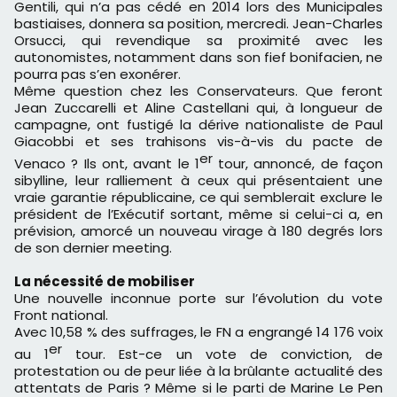
Gentili, qui n’a pas cédé en 2014 lors des Municipales
bastiaises, donnera sa position, mercredi. Jean-Charles
Orsucci, qui revendique sa proximité avec les
autonomistes, notamment dans son fief bonifacien, ne
pourra pas s’en exonérer.
Même question chez les Conservateurs. Que feront
Jean Zuccarelli et Aline Castellani qui, à longueur de
campagne, ont fustigé la dérive nationaliste de Paul
Giacobbi et ses trahisons vis-à-vis du pacte de
er
Venaco ? Ils ont, avant le 1
tour, annoncé, de façon
sibylline, leur ralliement à ceux qui présentaient une
vraie garantie républicaine, ce qui semblerait exclure le
président de l’Exécutif sortant, même si celui-ci a, en
prévision, amorcé un nouveau virage à 180 degrés lors
de son dernier meeting.
La nécessité de mobiliser
Une nouvelle inconnue porte sur l’évolution du vote
Front national.
Avec 10,58 % des suffrages, le FN a engrangé 14 176 voix
er
au 1
tour. Est-ce un vote de conviction, de
protestation ou de peur liée à la brûlante actualité des
attentats de Paris ? Même si le parti de Marine Le Pen