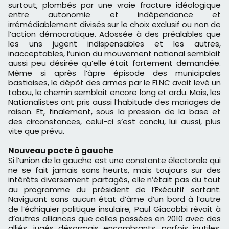
surtout, plombés par une vraie fracture idéologique
entre autonomie et indépendance et
irrémédiablement divisés sur le choix exclusif ou non de
l’action démocratique. Adossée à des préalables que
les uns jugent indispensables et les autres,
inacceptables, l’union du mouvement national semblait
aussi peu désirée qu’elle était fortement demandée.
Même si après l’âpre épisode des municipales
bastiaises, le dépôt des armes par le FLNC avait levé un
tabou, le chemin semblait encore long et ardu. Mais, les
Nationalistes ont pris aussi l’habitude des mariages de
raison. Et, finalement, sous la pression de la base et
des circonstances, celui-ci s’est conclu, lui aussi, plus
vite que prévu.
Nouveau pacte à gauche
Si l’union de la gauche est une constante électorale qui
ne se fait jamais sans heurts, mais toujours sur des
intérêts diversement partagés, elle n’était pas du tout
au programme du président de l’Exécutif sortant.
Naviguant sans aucun état d’âme d’un bord à l’autre
de l’échiquier politique insulaire, Paul Giacobbi rêvait à
d’autres alliances que celles passées en 2010 avec des
alliés, jugés désormais encombrants, parfois inutiles,