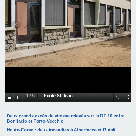
1
/
5
Ecole St Jean
Deux grands excès de vitesse relevés sur la RT 10 entre
Bonifacio et Porto-Vecchio
Haute-Corse : deux incendies à Albertacce et Rutali