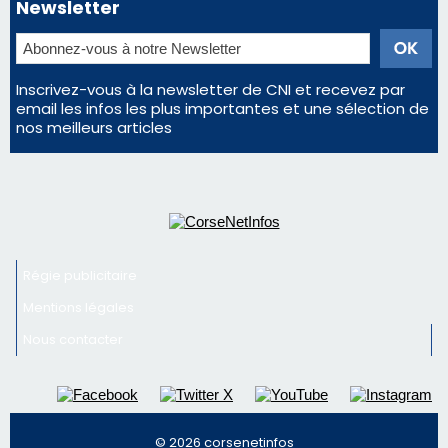
Régie publicitaire
Mentions légales
Nous contacter
© 2026 corsenetinfos