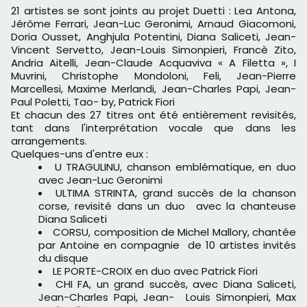
21 artistes se sont joints au projet Duetti : Lea Antona,
Jérôme Ferrari, Jean-Luc Geronimi, Arnaud Giacomoni,
Doria Ousset, Anghjula Potentini, Diana Saliceti, Jean-
Vincent Servetto, Jean-Louis Simonpieri, Francè Zito,
Andria Aitelli, Jean-Claude Acquaviva « A Filetta », I
Muvrini, Christophe Mondoloni, Feli, Jean-Pierre
Marcellesi, Maxime Merlandi, Jean-Charles Papi, Jean-
Paul Poletti, Tao- by, Patrick Fiori
Et chacun des 27 titres ont été entièrement revisités,
tant dans l'interprétation vocale que dans les
arrangements.
Quelques-uns d'entre eux :
U TRAGULINU, chanson emblématique, en duo
avec Jean-Luc Geronimi
ULTIMA STRINTA, grand succès de la chanson
corse, revisité dans un duo avec la chanteuse
Diana Saliceti
CORSU, composition de Michel Mallory, chantée
par Antoine en compagnie de 10 artistes invités
du disque
LE PORTE-CROIX en duo avec Patrick Fiori
CHI FA, un grand succès, avec Diana Saliceti,
Jean-Charles Papi, Jean- Louis Simonpieri, Max