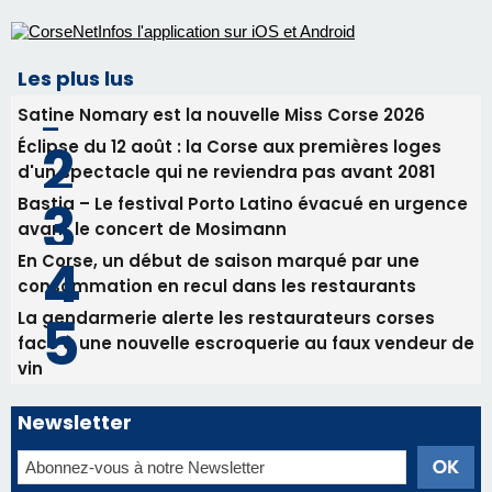
31/07/2026 08:24
Tennis - Début ce week-end du tournoi du
RCPV
31/07/2026 08:22
82ème anniversaire de la disparition du
Commandant Antoine de Saint Exupery
Les plus lus
Satine Nomary est la nouvelle Miss Corse 2026
Éclipse du 12 août : la Corse aux premières loges
d'un spectacle qui ne reviendra pas avant 2081
Bastia – Le festival Porto Latino évacué en urgence
avant le concert de Mosimann
En Corse, un début de saison marqué par une
consommation en recul dans les restaurants