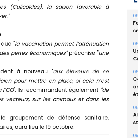
es (Culicoïdes), la saison favorable à
er."
09
Fe
s
e
 que "
la vaccination permet l’atténuation
06
U
on des pertes économiques"
préconise "
une
Cr
ndent à nouveau "
aux éleveurs de se
06
C
icien pour mettre en place, si cela n’est
o
la FCO
". Ils recommandent également
"de
ét
es vecteurs, sur les animaux et dans les
06
A
 le groupement de défense sanitaire,
s
aires, aura lieu le 19 octobre.
05