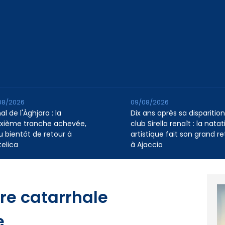
08/2026
09/08/2026
l de l'Àghjara : la
Dix ans après sa disparition,
xième tranche achevée,
club Sirella renaît : la natat
au bientôt de retour à
artistique fait son grand re
telica
à Ajaccio
vre catarrhale
e