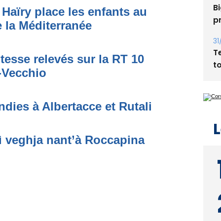
Bi
Haïry place les enfants au
p
 la Méditerranée
31
T
tesse relevés sur la RT 10
t
o-Vecchio
dies à Albertacce et Rutali
L
ì veghja nant’à Roccapina