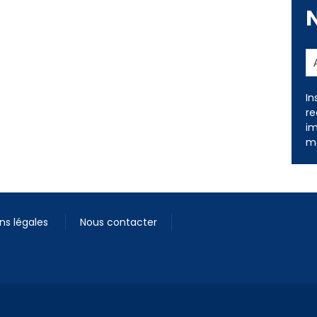
In
re
im
me
ns légales
Nous contacter