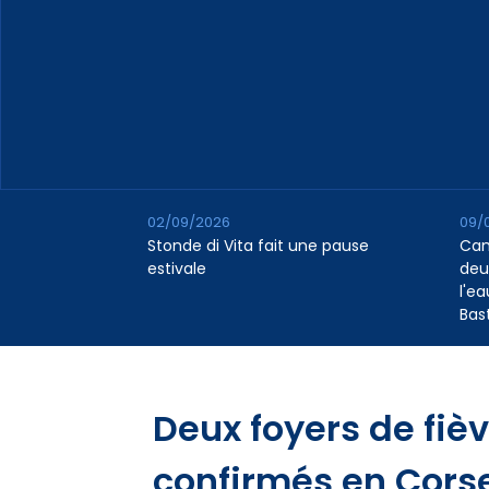
02/09/2026
09/
Stonde di Vita fait une pause
Cana
estivale
deu
l'e
Bas
Deux foyers de fiè
confirmés en Cors