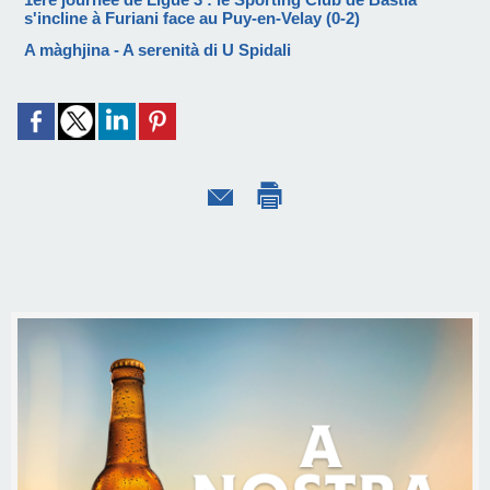
s'incline à Furiani face au Puy-en-Velay (0-2)
A màghjina - A serenità di U Spidali