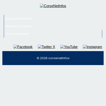
Inscrivez-vous à la newsletter de CNI et recevez par
email les infos les plus importantes et une sélection de
nos meilleurs articles
Régie publicitaire
Mentions légales
Nous contacter
© 2026 corsenetinfos