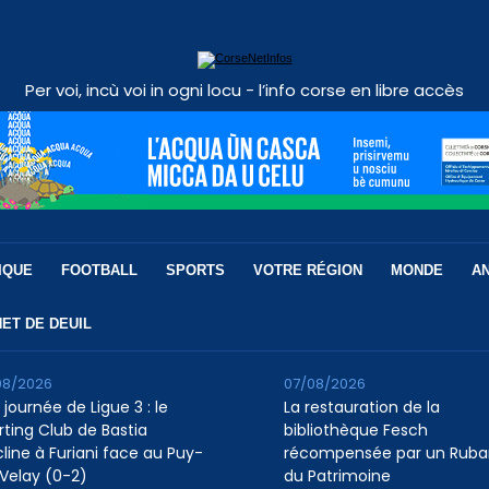
Per voi, incù voi in ogni locu - l’info corse en libre accès
IQUE
FOOTBALL
SPORTS
VOTRE RÉGION
MONDE
A
ET DE DEUIL
08/2026
07/08/2026
 journée de Ligue 3 : le
La restauration de la
rting Club de Bastia
bibliothèque Fesch
cline à Furiani face au Puy-
récompensée par un Ruba
Velay (0-2)
du Patrimoine