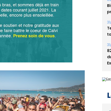
Bi
p
31
T
t
31
8
d
E
L