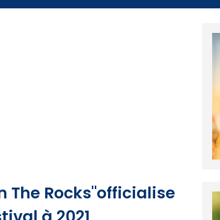
n The Rocks"officialise
tival à 2021