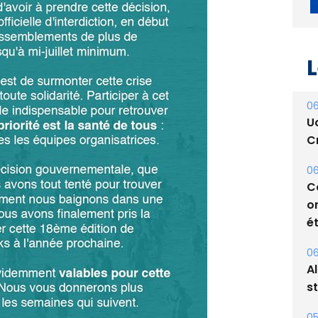
L
06
U
Cr
06
C
o
ét
06
A
s
05