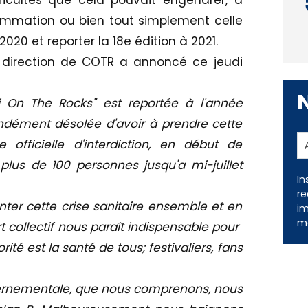
ficultés que cela pouvait engendrer, à
mmation ou bien tout simplement celle
2020 et reporter la 18e édition à 2021.
direction de COTR a annoncé ce jeudi
i On The Rocks" est reportée à l'année
ondément désolée d'avoir à prendre cette
 officielle d'interdiction, en début de
us de 100 personnes jusqu'a mi-juillet
In
re
onter cette crise sanitaire ensemble et en
im
me
ort collectif nous paraît indispensable pour
ité est la santé de tous; festivaliers, fans
uvernementale, que nous comprenons, nous