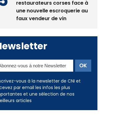
restaurateurs corses face à
une nouvelle escroquerie au
faux vendeur de vin
Newsletter
scrivez-vous à la newsletter de CNI et
cevez par email les infos les plus
portantes et une sélection de nos
illeurs articles