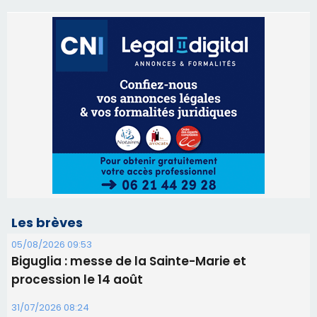
Les brèves
05/08/2026 09:53
Biguglia : messe de la Sainte-Marie et
procession le 14 août
31/07/2026 08:24
Tennis - Début ce week-end du tournoi du
RCPV
31/07/2026 08:22
82ème anniversaire de la disparition du
Commandant Antoine de Saint Exupery
30/07/2026 10:16
Lecci : I Messageri en concert gratuit jeudi soir
30/07/2026 09:55