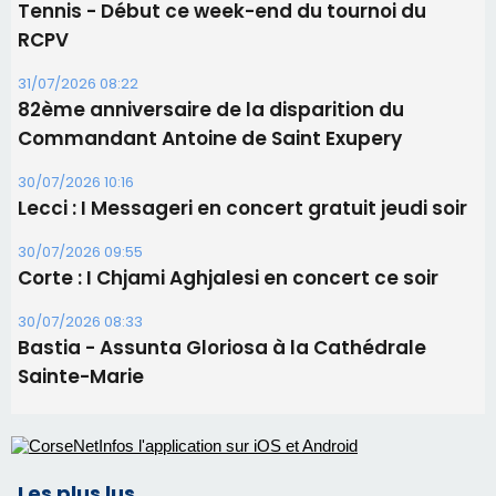
Corte : I Chjami Aghjalesi en concert ce soir
30/07/2026 08:33
Bastia - Assunta Gloriosa à la Cathédrale
Sainte-Marie
Les plus lus
Satine Nomary est la nouvelle Miss Corse 2026
Éclipse du 12 août : la Corse aux premières loges
d'un spectacle qui ne reviendra pas avant 2081
La gendarmerie alerte les restaurateurs corses
face à une nouvelle escroquerie au faux vendeur de
vin
En Corse, un début de saison marqué par une
consommation en recul dans les restaurants