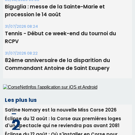
82ème anniversaire de la disparition du
Commandant Antoine de Saint Exupery
Les plus lus
Satine Nomary est la nouvelle Miss Corse 2026
Éclipse du 12 août : la Corse aux premières loges
d'un spectacle qui ne reviendra pas avant 2081
Éclipse du 12 août : Où s'installer en Corse pour
profiter pleinement du spectacle ?
En Corse, un début de saison marqué par une
consommation en recul dans les restaurants
La gendarmerie alerte les restaurateurs corses
face à une nouvelle escroquerie au faux vendeur de
vin