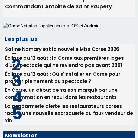
Biguglia : messe de la Sainte-Marie et
procession le 14 août
31/07/2026 08:24
Tennis - Début ce week-end du tournoi du
RCPV
31/07/2026 08:22
82ème anniversaire de la disparition du
Commandant Antoine de Saint Exupery
Les plus lus
Satine Nomary est la nouvelle Miss Corse 2026
Éclipse du 12 août : la Corse aux premières loges
d'un spectacle qui ne reviendra pas avant 2081
Éclipse du 12 août : Où s'installer en Corse pour