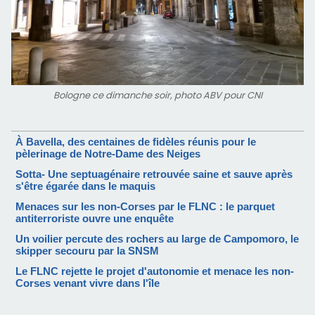
Bologne ce dimanche soir, photo ABV pour CNI
À Bavella, des centaines de fidèles réunis pour le
pèlerinage de Notre-Dame des Neiges
Sotta- Une septuagénaire retrouvée saine et sauve après
s'être égarée dans le maquis
Menaces sur les non-Corses par le FLNC : le parquet
antiterroriste ouvre une enquête
Un voilier percute des rochers au large de Campomoro, le
skipper secouru par la SNSM
Le FLNC rejette le projet d'autonomie et menace les non-
Corses venant vivre dans l'île