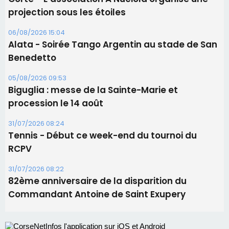
procession le 14 août
31/07/2026 08:24
Tennis - Début ce week-end du tournoi du
RCPV
31/07/2026 08:22
82ème anniversaire de la disparition du
Commandant Antoine de Saint Exupery
Les plus lus
Satine Nomary est la nouvelle Miss Corse 2026
Éclipse du 12 août : la Corse aux premières loges
d'un spectacle qui ne reviendra pas avant 2081
La gendarmerie alerte les restaurateurs corses
face à une nouvelle escroquerie au faux vendeur de