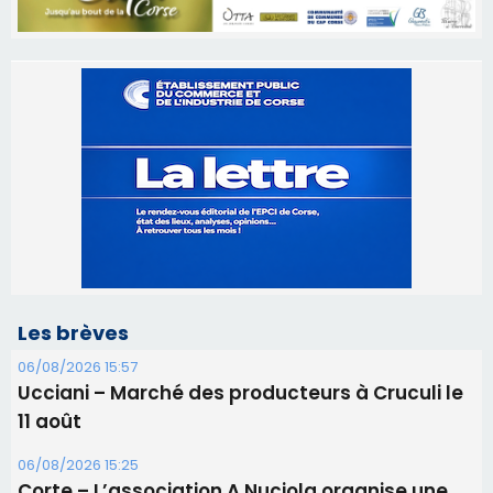
Les brèves
06/08/2026 15:57
Ucciani – Marché des producteurs à Cruculi le
11 août
06/08/2026 15:25
Corte – L’association A Nuciola organise une
projection sous les étoiles
06/08/2026 15:04
Alata - Soirée Tango Argentin au stade de San
Benedetto
05/08/2026 09:53
Biguglia : messe de la Sainte-Marie et