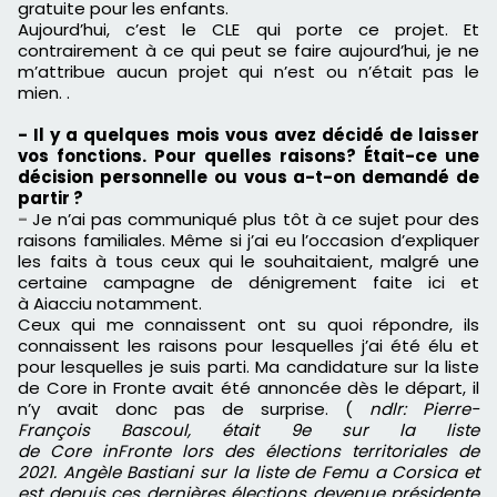
gratuite pour les enfants.
Aujourd’hui, c’est le CLE qui porte ce projet.
Et
contrairement à ce qui peut se faire aujourd’hui, je ne
m’attribue aucun projet qui n’est ou n’était pas le
mien.
.
- Il y a quelques
mois
vous avez décidé de laisser
vos fonctions.
Pour quelles raisons?
Était-ce une
décision personnelle
ou
vous a-t-on
demandé
de
partir ?
-
Je n’ai pas communiqué
plus tôt
à ce sujet pour des
raisons familiales.
Même si j’ai eu l’occasion d’expliquer
les faits à tous ceux qui le souhaitaient, malgré une
certaine campagne de dénigrement faite ici et
à
Aiacciu
notamment.
Ceux qui me connaissent ont su quoi répondre, ils
connaissent les raisons pour lesquelles j’ai été élu et
pour lesquelles je suis parti.
Ma candidature sur la liste
de
Core
in
Fronte
avait été annoncée dès le départ, il
n’y avait donc pas de
surprise
.
(
ndlr: Pierre-
François
Bascoul,
était
9e
sur la liste
de
Core
in
Fronte
lors des élections territoriales de
2021.
Angèle
Bastiani
sur la liste de
Femu
a
Corsica
et
est depuis
ces
dernières élections devenue présidente