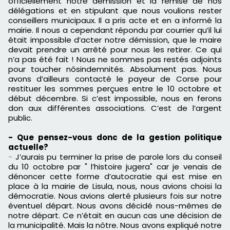
officiellement notre démission et la remise de nos
délégations et en stipulant que nous voulions rester
conseillers municipaux.
Il a pris acte et en a informé la
mairie.
Il nous a cependant répondu par courrier qu’il lui
était impossible d’acter notre démission, que le maire
devait prendre un
arrêté
pour nous les retirer.
Ce qui
n’a pas été fait !
Nous ne sommes pas restés adjoints
pour toucher
nôs
indemnités.
Absolument pas.
Nous
avons d’ailleurs contacté le payeur de
Corse
pour
restituer les sommes perçues entre le 10 octobre et
début décembre.
Si c’est impossible, nous en ferons
don aux différentes associations.
C’est de l’argent
public.
-
Que pensez-vous donc de la gestion politique
actuelle?
-
J’
aurais
pu terminer la prise de parole lors du conseil
du 10 octobre par " l’histoire jugera
"
car je venais de
dénoncer cette forme d’
autocratie
qui est mise en
place à la mairie de
Lisula
, nous, nous avions choisi la
démocratie.
Nous avions
alerté
plusieurs fois sur notre
éventuel départ.
Nous avons décidé nous-mêmes de
notre départ.
Ce n’était en aucun cas une décision de
la municipalité.
Mais la
nôtre
.
Nous avons expliqué notre