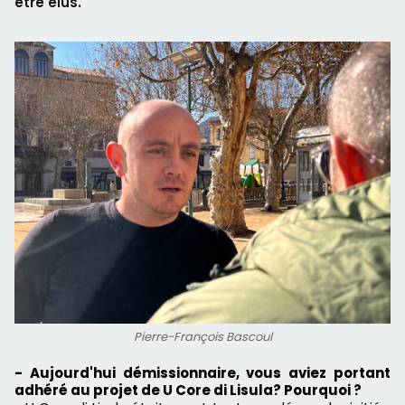
être élus.
Pierre-François Bascoul
- Aujourd'hui démissionnaire, vous aviez portant
adhéré au projet de
U Core
di
Lisula
? Pourquoi ?