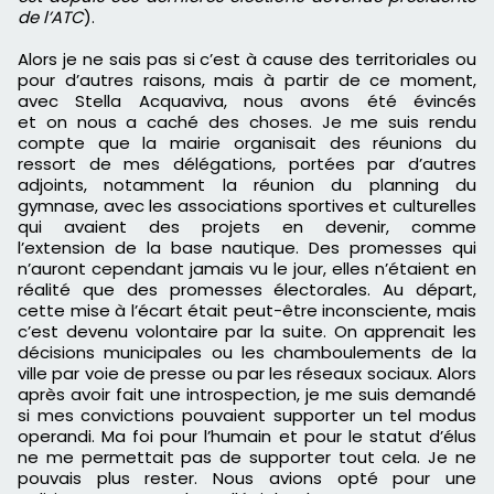
de l’
ATC
).
Alors je ne sais pas si c’est à cause des territoriales ou
pour d’autres raisons, mais à partir de ce moment,
avec Stella
Acquaviva
, nous avons été évincés
et
on
nous a caché des choses.
Je me suis rendu
compte que la mairie organisait des réunions du
ressort de mes délégations, portées par d’autres
adjoints, notamment la réunion du planning du
gymnase, avec les associations sportives et culturelles
qui avaient des projets en devenir, comme
l’
extension
de la base nautique.
Des promesses qui
n’auront cependant jamais vu le jour, elles n’étaient en
réalité que des promesses électorales.
Au départ,
cette mise à l’écart était peut-être
inconsciente,
mais
c’est devenu volontaire par la suite.
On apprenait les
décisions municipales ou les
chamboulements
de la
ville par voie de presse ou par les réseaux sociaux.
Alors
après avoir fait une introspection, je me suis demandé
si mes convictions pouvaient supporter un tel modus
operandi.
Ma
foi
pour l’humain et pour le statut d’élus
ne me permettait pas de supporter tout cela.
Je ne
pouvais plus rester.
Nous avions opté pour
une