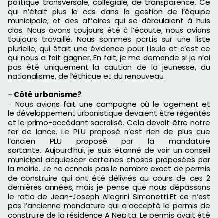
politique
transversale, collégiale, de transparence.
Ce
qui n’était plus le cas dans la gestion de l’équipe
municipale, et des affaires qui se déroulaient à huis
clos.
Nous avons toujours été à l’écoute, nous avions
toujours travaillé.
Nous sommes partis sur une liste
plurielle,
q
ui étai
t
une évidence pour
Lisula
et c’est ce
qui nous a fait gagner.
En fait, je me demande si je n’ai
pas été uniquement la caution de la jeunesse, du
nationalisme, de l’éthique et du renouveau.
-
Côté
urbanisme?
-
Nous avions fait une campagne où le logement et
le
développement
urbanistique devaient être régentés
et le
primo-accédant
sacralisé.
Cela devait être notre
fer de lance.
Le
PLU
proposé n’est rien de plus que
l’ancien
PLU
proposé par la mandature
sortante.
Aujourd’hui, je suis étonné de voir un conseil
municipal acquiescer certaines choses proposées par
la mairie.
Je ne connais pas le nombre exact de permis
de construire qui ont été délivrés au cours de ces 2
dernières années, mais je pense que nous dépassons
le ratio de Jean-Joseph
Allegrini
Simonetti
.
Et ce n’est
pas l’ancienne mandature qui a accepté le permis de
construire de la résidence A
Nepita
.
Le permis avait été