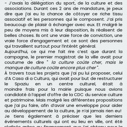
-
J’avais la délégation du
sport,
de la culture et des
associations.
Durant
ces
2 ans de mandature, je peux
dire que j’ai eu la chance de côtoyer ce riche tissu
associatif et les personnes qui le composent.
J’ai pris
beaucoup de plaisir à échanger avec eux.
Et malgré le
peu de moyens mis à leur disposition, ils réalisent de
belles choses.
Ils ont une vraie force de conviction, une
vraie force d’engagement et ce sont des personnes
qui travaillent surtout pour l’intérêt général.
Aujourd’hui, ce qui me fait rire c’est que durant la
campagne, le premier magistrat de la ville avait pour
coutume de dire "
la culture coûte cher, mais le
manque de culture coûte encore plus cher
".
À travers tous les projets que j’ai pu lui proposer, celui
d’A
Casa
d
i
a
Cultura
, qui avait pour but de restructurer
le
Spaziu
en un centre culturel, était
à
moindre frais
pour la mairie puisque nous avions
candidaté à l’appel d’
offre
de la
CDC
du service culture
et patrimoine.
Mais malgré les différentes propositions
que j’ai pu faire, afin d’avoir une enveloppe pour aider
au développement de la culture, je n’ai jamais rien eu!
Je tiens également à préciser que les derniers
événements culturels qui ont eu lieu en ville, ont été
réalisés
grâce au
financement que j’ai obtenu pour
l
a