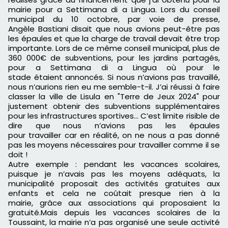
mairie pour a
Settimana
d
i
a
Lingua
.
Lors du conseil
municipal du 10 octobre, par voie de presse,
Angèle
Bastiani
disait que nous
avions
peut-être pas
les épaules et que la charge de travail devait être trop
importante.
Lors de ce même conseil municipal, plus de
360 000€ de subventions, pour les jardins partagés,
pour a
Settimana
di
a
Lingua
où pour le
stade
étaient
annoncés.
Si nous n’avions pas travaillé,
nous n’aurions rien
eu
me semble-t-il.
J’ai réussi à faire
classer la ville de
Lisula
en "Terre de Jeux 2024" pour
justement obtenir des subventions supplémentaires
pour les infrastructures
s
portives… C’es
t
limite risible de
dire que nous n’avions pas les épaules
pour
travailler
car en réalité, on ne nous a pas donné
pas les moyens nécessaires pour travailler comme il se
doit !
Autre exemple : pendant les vacances scolaires,
puisque je n’avais pas les moyens adéquats, la
municipalité proposait des activités gratuites aux
enfants et cela ne
coûtait
presque rien à la
mairie,
grâce aux
associations qui proposaient la
gratuité.
Mais depuis les vacances scolaires de la
Toussaint, la mairie n’a pas organisé une seule activité