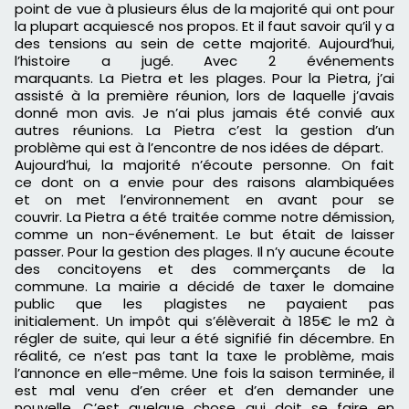
point de vue à plusieurs élus de la majorité qui ont pour
la plupart acquiescé nos propos.
Et il faut savoir qu’il y a
des tensions au sein de cette majorité.
Aujourd’hui,
l’histoire a jugé.
Avec 2 événements
marquants.
La
Pietra
et les plages.
Pour la
Pietra
, j’ai
assisté à la première réunion, lors de laquelle j’avais
donné mon avis.
Je n’ai plus jamais été convié aux
autres réunions.
La
Pietra
c’est la gestion d’un
problème qui est à l’encontre de nos idées de départ.
Aujourd’hui, la majorité n’écoute personne.
On fait
ce
dont
on a envie pour des raisons alambiquées
et
on
met l’environnement en avant pour se
couvrir.
La
Pietra
a été traitée comme notre démission,
comme un
non-événement
.
Le but était de laisser
passer.
Pour la gestion des plages.
Il n’
y
aucune écoute
des concitoyens et des commerçants de la
commune.
La mairie a décidé de taxer le domaine
public que les plagistes ne payaient pas
initialement.
Un impôt qui s’élèverait à 185€ le m2 à
régler de suite, qui leur
a
été signifié fin décembre.
En
réalité, ce n’est pas tant la taxe le problème, mais
l’annonce en
elle-même
.
Une fois la saison terminée, il
est mal venu d’en créer et d’en demander une
nouvelle.
C’est quelque chose qui doit se faire en