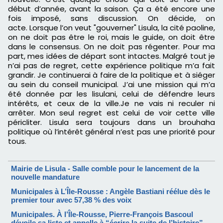
début d’année, avant la saison.
Ça a été encore une
fois imposé, sans discussion.
On décide, on
acte.
Lorsque l’on veut "gouverner"
Lisula
, la cité
paoline
,
on ne doit pas être le
roi,
mais le guide, on doit être
dans le consensus.
On ne doit pas régenter.
Pour ma
part, mes idées de départ sont intactes.
Malgré tout
je
n’ai pas de regret, cette expérience politique m’a fait
grandir.
Je continuerai à faire de la politique et à siéger
au sein du conseil municipal.
J’ai une mission qui m’a
été donnée par les
lisulani
, celui de défendre leurs
intérêts, et ceux de la ville.
Je ne vais ni
reculer
ni
arrêter.
Mon seul regret est celui de voir cette ville
péricliter.
Lisula
sera toujours dans un brouhaha
politique où l’intérêt général n’est pas une priorité pour
tous.
Mairie de Lisula - Salle comble pour le lancement de la
nouvelle mandature
Municipales à L’Île-Rousse : Angèle Bastiani réélue dès le
premier tour avec 57,38 % des voix
Municipales. À l’Île-Rousse, Pierre-François Bascoul
dévoile sa liste et appelle à “écrire la suite de l’histoire”