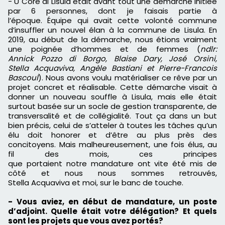
-
U Core
di
Lisula
était avant tout une démarche initiée
par 6 personnes, dont je faisais partie à
l’époque.
Équipe qui avait cette volonté commune
d’insuffler un nouvel élan à la commune de
Lisula
.
En
2019, au début de la démarche, nous étions vraiment
une poignée d’hommes et de femmes
(
ndlr:
Annick
Pozzo
di
Borgo
, Blaise
Dary
, José Orsini,
Stella
Acquaviva
, Angèle
Bastiani
et Pierre
-Francois
Bascoul
)
.
Nous avons voulu matérialiser ce rêve par un
projet concret et réalisable.
Cette démarche visait à
donner un nouveau souffle à
Lisula,
mais elle était
surtout basée sur un
socle
de gestion transparente, de
transversalité et de collégialité.
Tout ça dans un but
bien précis, celui de s’atteler à toutes les tâches qu’un
élu doit honorer et d’être au plus près des
concitoyens.
Mais malheureusement, une fois élus, au
fil des mois,
ces
principes
que
portaient
notre
mandature
ont vite été mis de
côté et nous nous sommes retrouvés,
Stella
Acquaviva
et moi, sur le banc de touche.
-
Vous aviez, en début de mandature, un poste
d’adjoint.
Quelle était votre délégation?
Et quels
sont les projets que vous avez portés?