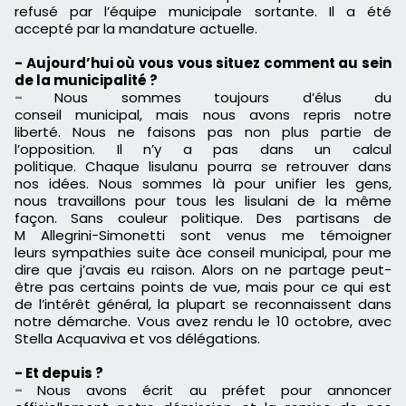
refusé par l’équipe municipale sortante.
Il a été
accepté par la mandature actuelle.
- Aujourd’hui où vous vous situez comment au sein
de la municipalité ?
-
Nous sommes toujours
d’
élus du
conseil
municipal,
mais nous avons repris notre
liberté.
Nous ne faisons pas non plus partie de
l’
opposition
.
Il n’y a pas dans un calcul
politique.
Chaque
lisulanu
pourra se retrouver dans
nos
idées
.
Nous sommes là pour unifier les gens,
nous
travaillons
pour tous les
lisulani
de la même
façon.
Sans couleur politique.
Des partisans de
M
Allegrini-Simonetti
sont venus me témoigner
leurs
sympathies
suite à
ce conseil municipal, pour me
dire que j’avais eu raison.
Alors on ne partage peut-
être pas certains
points de vue,
mais pour ce qui est
de l’intérêt général, la plupart se reconnaissent dans
notre démarche.
Vous avez rendu le 10 octobre, avec
Stella
Acquaviva
et vos
délégations.
-
Et depuis ?
-
Nous avons écrit au préfet pour annoncer