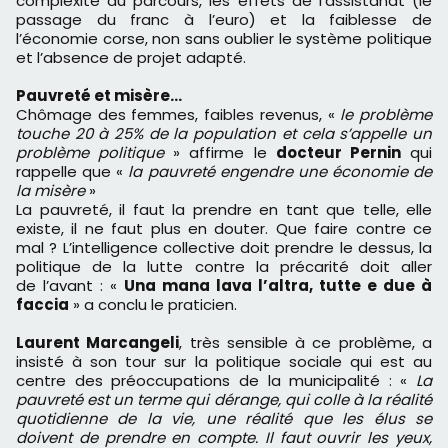
complexité du parcours, les effets de l’assistanat (le
passage du franc à l’euro) et la faiblesse de
l’économie corse, non sans oublier le système politique
et l’absence de projet adapté.
Pauvreté et misère…
Chômage des femmes, faibles revenus, «
le problème
touche 20 à 25% de la population et cela s’appelle un
problème politique
» affirme le
docteur Pernin
qui
rappelle que «
la pauvreté engendre une économie de
la misère
»
La pauvreté, il faut la prendre en tant que telle, elle
existe, il ne faut plus en douter. Que faire contre ce
mal ? L’intelligence collective doit prendre le dessus, la
politique de la lutte contre la précarité doit aller
de l’avant : «
Una mana lava l’altra, tutte e due à
faccia
» a conclu le praticien.
Laurent Marcangeli
, très sensible à ce problème, a
insisté à son tour sur la politique sociale qui est au
centre des préoccupations de la municipalité : «
La
pauvreté est un terme qui dérange, qui colle à la réalité
quotidienne de la vie, une réalité que les élus se
doivent de prendre en compte. Il faut ouvrir les yeux,