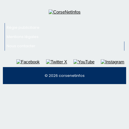
Newsletter
Inscrivez-vous à la newsletter de CNI et recevez par
email les infos les plus importantes et une sélection de
nos meilleurs articles
Régie publicitaire
Mentions légales
Nous contacter
© 2026 corsenetinfos