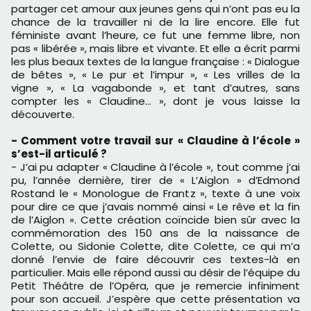
partager cet amour aux jeunes gens qui n’ont pas eu la
chance de la travailler ni de la lire encore. Elle fut
féministe avant l’heure, ce fut une femme libre, non
pas « libérée », mais libre et vivante. Et elle a écrit parmi
les plus beaux textes de la langue française : « Dialogue
de bêtes », « Le pur et l’impur », « Les vrilles de la
vigne », « La vagabonde », et tant d’autres, sans
compter les « Claudine... », dont je vous laisse la
découverte.
- Comment votre travail sur « Claudine à l’école »
s’est-il articulé ?
- J’ai pu adapter « Claudine à l’école », tout comme j’ai
pu, l’année dernière, tirer de « L’Aiglon » d’Edmond
Rostand le « Monologue de Frantz », texte à une voix
pour dire ce que j’avais nommé ainsi « Le rêve et la fin
de l’Aiglon ». Cette création coïncide bien sûr avec la
commémoration des 150 ans de la naissance de
Colette, ou Sidonie Colette, dite Colette, ce qui m’a
donné l’envie de faire découvrir ces textes-là en
particulier. Mais elle répond aussi au désir de l’équipe du
Petit Théâtre de l’Opéra, que je remercie infiniment
pour son accueil. J’espère que cette présentation va