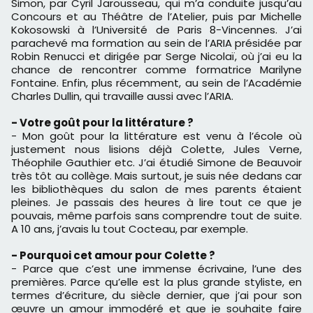
Simon, par Cyril Jarousseau, qui m’a conduite jusqu’au
Concours et au Théâtre de l’Atelier, puis par Michelle
Kokosowski à l’Université de Paris 8-Vincennes. J’ai
parachevé ma formation au sein de l’ARIA présidée par
Robin Renucci et dirigée par Serge Nicolaï, où j’ai eu la
chance de rencontrer comme formatrice Marilyne
Fontaine. Enfin, plus récemment, au sein de l’Académie
Charles Dullin, qui travaille aussi avec l’ARIA.
- Votre goût pour la littérature ?
- Mon goût pour la littérature est venu à l’école où
justement nous lisions déjà Colette, Jules Verne,
Théophile Gauthier etc. J’ai étudié Simone de Beauvoir
très tôt au collège. Mais surtout, je suis née dedans car
les bibliothèques du salon de mes parents étaient
pleines. Je passais des heures à lire tout ce que je
pouvais, même parfois sans comprendre tout de suite.
A 10 ans, j’avais lu tout Cocteau, par exemple.
- Pourquoi cet amour pour Colette ?
- Parce que c’est une immense écrivaine, l’une des
premières. Parce qu’elle est la plus grande styliste, en
termes d’écriture, du siècle dernier, que j’ai pour son
œuvre un amour immodéré et que je souhaite faire