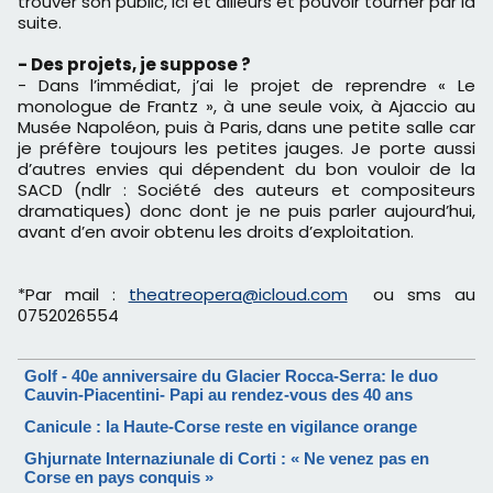
trouver son public, ici et ailleurs et pouvoir tourner par la
suite.
- Des projets, je suppose ?
- Dans l’immédiat, j’ai le projet de reprendre « Le
monologue de Frantz », à une seule voix, à Ajaccio au
Musée Napoléon, puis à Paris, dans une petite salle car
je préfère toujours les petites jauges. Je porte aussi
d’autres envies qui dépendent du bon vouloir de la
SACD (ndlr : Société des auteurs et compositeurs
dramatiques) donc dont je ne puis parler aujourd’hui,
avant d’en avoir obtenu les droits d’exploitation.
​*Par mail :
theatreopera@icloud.com
ou sms au
0752026554
Golf - 40e anniversaire du Glacier Rocca-Serra: le duo
Cauvin-Piacentini- Papi au rendez-vous des 40 ans
Canicule : la Haute-Corse reste en vigilance orange
Ghjurnate Internaziunale di Corti : « Ne venez pas en
Corse en pays conquis »