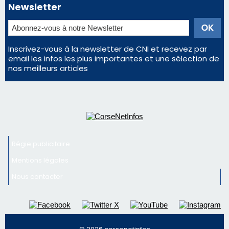
Régie publicitaire
Mentions légales
Nous contacter
© 2026 corsenetinfos