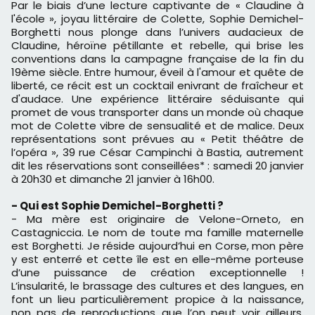
Par le biais d’une lecture captivante de « Claudine à
l'école », joyau littéraire de Colette, Sophie Demichel-
Borghetti nous plonge dans l’univers audacieux de
Claudine, héroïne pétillante et rebelle, qui brise les
conventions dans la campagne française de la fin du
19ème siècle. Entre humour, éveil à l'amour et quête de
liberté, ce récit est un cocktail enivrant de fraîcheur et
d'audace. Une expérience littéraire séduisante qui
promet de vous transporter dans un monde où chaque
mot de Colette vibre de sensualité et de malice. Deux
représentations sont prévues au « Petit théâtre de
l’opéra », 39 rue César Campinchi à Bastia, autrement
dit les réservations sont conseillées* : samedi 20 janvier
à 20h30 et dimanche 21 janvier à 16h00.
- Qui est Sophie Demichel-Borghetti ?
- Ma mère est originaire de Velone-Orneto, en
Castagniccia. Le nom de toute ma famille maternelle
est Borghetti. Je réside aujourd’hui en Corse, mon père
y est enterré et cette île est en elle-même porteuse
d’une puissance de création exceptionnelle !
L’insularité, le brassage des cultures et des langues, en
font un lieu particulièrement propice à la naissance,
non pas de reproductions que l’on peut voir ailleurs,