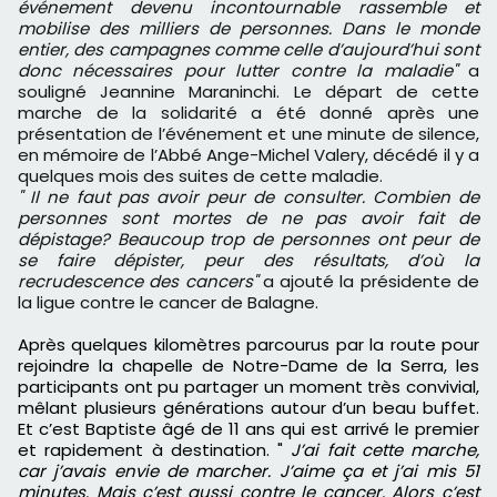
événement devenu incontournable rassemble et
mobilise des milliers de personnes. Dans le monde
entier, des campagnes comme celle d’aujourd’hui sont
donc nécessaires pour lutter contre la maladie"
a
souligné Jeannine Maraninchi. Le départ de cette
marche de la solidarité a été donné après une
présentation de l’événement et une minute de silence,
en mémoire de l’Abbé Ange-Michel Valery, décédé il y a
quelques mois des suites de cette maladie.
" Il ne faut pas avoir peur de consulter. Combien de
personnes sont mortes de ne pas avoir fait de
dépistage? Beaucoup trop de personnes ont peur de
se faire dépister, peur des résultats, d’où la
recrudescence des cancers"
a ajouté la présidente de
la ligue contre le cancer de Balagne.
Après quelques kilomètres parcourus par la route pour
rejoindre la chapelle de Notre-Dame de la Serra, les
participants ont pu partager un moment très convivial,
mêlant plusieurs générations
autour d’un beau buffet
.
Et c’est Baptiste âgé de 11 ans qui est arrivé le premier
et rapidement à destination. "
J’ai fait cette marche,
car j’avais envie de marcher. J’aime ça et j’ai mis 51
minutes. Mais c’est aussi contre le cancer. Alors c’est