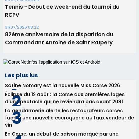
Les plus lus
Satine Nomary est la nouvelle Miss Corse 2026
Éclipse du 12 août : la Corse aux premières loges
d'un spectacle qui ne reviendra pas avant 2081
La gendarmerie alerte les restaurateurs corses
face à une nouvelle escroquerie au faux vendeur de
vin
En Corse, un début de saison marqué par une
consommation en recul dans les restaurants
Deux jeunes Ajacciens sur la voie de la médecine
militaire
Newsletter
Inscrivez-vous à la newsletter de CNI et recevez par
email les infos les plus importantes et une sélection de
nos meilleurs articles