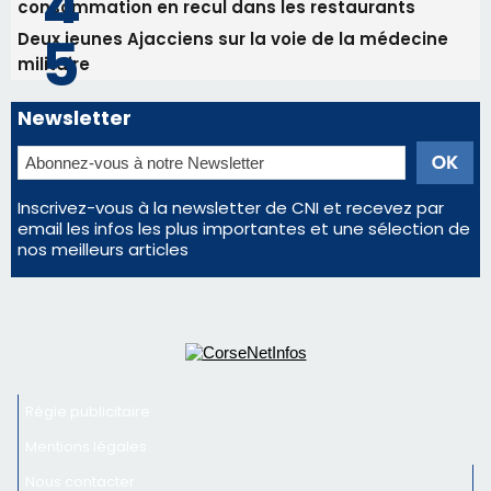
Régie publicitaire
Mentions légales
Nous contacter
© 2026 corsenetinfos