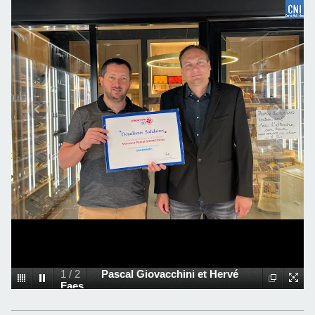
1
/
2
Pascal Giovacchini et Hervé
Faes