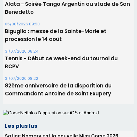
Tennis - Début ce week-end du tournoi du
RCPV
31/07/2026 08:22
82ème anniversaire de la disparition du
Commandant Antoine de Saint Exupery
Les plus lus
Satine Nomary est la nouvelle Miss Corse 2026
Éclipse du 12 août : la Corse aux premières loges
d'un spectacle qui ne reviendra pas avant 2081
Bastia – Le festival Porto Latino évacué en urgence
avant le concert de Mosimann
En Corse, un début de saison marqué par une
consommation en recul dans les restaurants
La gendarmerie alerte les restaurateurs corses