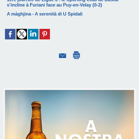
s'incline à Furiani face au Puy-en-Velay (0-2)
A màghjina - A serenità di U Spidali