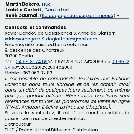
Martin Bakero
,
Truc
Lætitia Carlotti
,
Genius Loci
René Daumal
,
(Se dégager du scorpion imposé)
-
Contacts et commandes
Xavier Dandoy de Casabianca & Anne de Giafferri
xddc@orange.fr
&
degiafferri@gmail.com
Éolienne, dite aussi éditions éoliennes
9, descente des Chartreux
20200 Bastia
Tél. :
04 95 31 74 66
%2095%2031%2074%2066 ou
09 65 12
04 60
%2065%2012%2004%2060
Mobile : 062 062 37 83
Il est possible de commander les livres des Editions
Eoliennes dans toute librairie, et de les obtenir ainsi
dans un délai de quelques jours seulement, au même
prix que partout ailleurs. Néanmoins, ces livres sont
référencés sur toutes les plateformes de vente en ligne
(FNAC, Amazon, Décitre, La Procure, Chapitre…).
Si vous le souhaitez, il est également possible de
passer commande directement ici :
Distributeur
PL2D / Pollen-Litteral Diffusion-Distribution