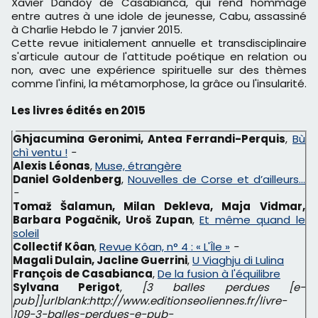
Xavier Dandoy de Casabianca, qui rend hommage
entre autres à une idole de jeunesse, Cabu, assassiné
à Charlie Hebdo le 7 janvier 2015.
Cette revue initialement annuelle et transdisciplinaire
s'articule autour de l'attitude poétique en relation ou
non, avec une expérience spirituelle sur des thèmes
comme l'infini, la métamorphose, la grâce ou l'insularité.
Les livres édités en 2015
Ghjacumina Geronimi, Antea Ferrandi-Perquis
,
Bù
chì ventu !
-
Alexis Léonas
,
Muse, étrangère
Daniel Goldenberg
,
Nouvelles de Corse et d’ailleurs…
-
Tomaž Šalamun, Milan Dekleva, Maja Vidmar,
Barbara Pogačnik, Uroš Zupan
,
Et même quand le
soleil
Collectif Kôan
,
Revue Kôan, n° 4 : « L'Île »
-
Magali Dulain, Jacline Guerrini
,
U Viaghju di Lulina
François de Casabianca
,
De la fusion à l'équilibre
Sylvana Perigot
,
[3 balles perdues [e-
pub]]urlblank:http://www.editionseoliennes.fr/livre-
109-3-balles-perdues-e-pub-