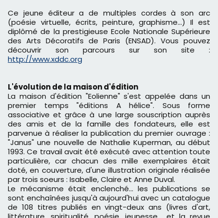
Ce jeune éditeur a de multiples cordes à son arc
(poésie virtuelle, écrits, peinture, graphisme...) Il est
diplômé de la prestigieuse Ecole Nationale Supérieure
des Arts Décoratifs de Paris (ENSAD). Vous pouvez
découvrir son parcours sur son site :
http://www.xddc.org
L'évolution de la maison d'édition
La maison d'édition "Eolienne" s'est appelée dans un
premier temps "éditions A hélice". Sous forme
associative et grâce à une large souscription auprès
des amis et de la famille des fondateurs, elle est
parvenue à réaliser la publication du premier ouvrage :
"Janus" une nouvelle de Nathalie Kuperman, au début
1993. Ce travail avait été exécuté avec attention toute
particulière, car chacun des mille exemplaires était
doté, en couverture, d'une illustration originale réalisée
par trois soeurs : Isabelle, Claire et Anne Duval.
Le mécanisme était enclenché... les publications se
sont enchaînées jusqu'à aujourd'hui avec un catalogue
de 108 titres publiés en vingt-deux ans (livres d'art,
littérature, spiritualité, poésie, jeunesse... et la revue