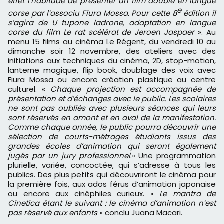
effet l’habitude de présenter un film doublé en langue
e
corse par l’associu Fiura Mossa. Pour cette 8
édition il
s’agira de U tupone ladrone, adaptation en langue
corse du film Le rat scélérat de
Jeroen Jaspaer
». Au
menu 15 films au cinéma Le Régent, du vendredi 10 au
dimanche soir 12 novembre, des ateliers avec des
initiations aux techniques du cinéma, 2D, stop-motion,
lanterne magique, flip book, doublage des voix avec
Fiura Mossa ou encore création plastique au centre
culturel. «
Chaque projection est accompagnée de
présentation et d’échanges avec le public. Les scolaires
ne sont pas oubliés avec plusieurs séances qui leurs
sont réservés en amont et en aval de la manifestation.
Comme chaque année, le public pourra découvrir une
sélection de courts-métrages étudiants issus des
grandes écoles d’animation qui seront également
jugés par un jury professionnel
.» Une programmation
plurielle, variée, concoctée, qui s’adresse à tous les
publics. Des plus petits qui découvriront le cinéma pour
la première fois, aux ados férus d’animation japonaise
ou encore aux cinéphiles curieux. «
Le mantra de
Cinetica étant le suivant : le cinéma d’animation n’est
pas réservé aux enfants
» conclu Juana Macari.