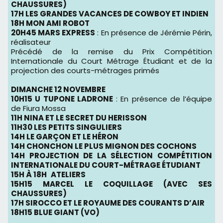
CHAUSSURES)
17H LES GRANDES VACANCES DE COWBOY ET INDIEN
18H MON AMI ROBOT
20H45 MARS EXPRESS
: En présence de Jérémie Périn,
réalisateur
Précédé de la remise du Prix Compétition
Internationale du Court Métrage Étudiant et de la
projection des courts-métrages primés
DIMANCHE 12 NOVEMBRE
10H15 U TUPONE LADRONE
: En présence de l’équipe
de Fiura Mossa
11H NINA ET LE SECRET DU HERISSON
11H30 LES PETITS SINGULIERS
14H LE GARÇON ET LE HÉRON
14H CHONCHON LE PLUS MIGNON DES COCHONS
14H PROJECTION DE LA SÉLECTION COMPÉTITION
INTERNATIONALE DU COURT-MÉTRAGE ÉTUDIANT
15H À 18H
ATELIERS
15H15 MARCEL LE COQUILLAGE (AVEC SES
CHAUSSURES)
17H SIROCCO ET LE ROYAUME DES COURANTS D’AIR
18H15 BLUE GIANT (VO)