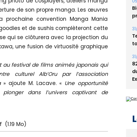
ng photo de cosplayers, ateliers manga
05
Bi
erture de son propre manga. Les œuvres
p
 la prochaine convention Manga Mania
 goodies et de sushis complèteront cette
31
T
se qui se clôturera avec la projection du
t
kawa, une fusion de virtuosité graphique
31
8
 au festival de films animés japonais qui
d
e culturel Alb’Oru par l’association
E
a
» ajoute M. Lacave. «
Une opportunité
plonger dans l’univers captivant de
L
f
(1.19 Mo)