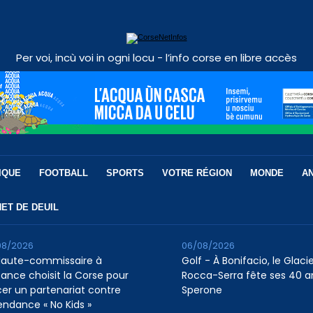
Per voi, incù voi in ogni locu - l’info corse en libre accès
IQUE
FOOTBALL
SPORTS
VOTRE RÉGION
MONDE
A
ET DE DEUIL
08/2026
06/08/2026
Haute-commissaire à
Golf - À Bonifacio, le Glaci
nfance choisit la Corse pour
Rocca-Serra fête ses 40 a
cer un partenariat contre
Sperone
tendance « No Kids »