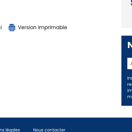
i
Version imprimable
In
re
im
me
ns légales
Nous contacter