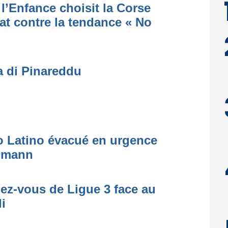
l’Enfance choisit la Corse
at contre la tendance « No
a di Pinareddu
to Latino évacué en urgence
simann
dez-vous de Ligue 3 face au
i