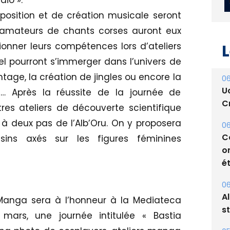
dio ».
sition et de création musicale seront
 amateurs de chants corses auront eux
ionner leurs compétences lors d’ateliers
L
el pourront s’immerger dans l’univers de
ntage, la création de jingles ou encore la
06
U
e… Après la réussite de la journée de
Cr
tres ateliers de découverte scientifique
 à deux pas de l’Alb’Oru. On y proposera
06
C
ins axés sur les figures féminines
o
ét
06
A
 Manga sera à l’honneur à la Mediateca
s
 mars, une journée intitulée « Bastia