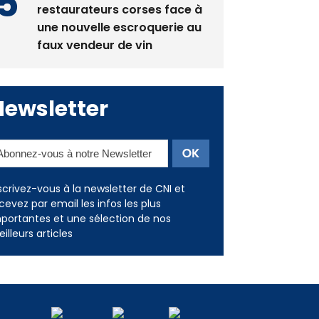
restaurateurs corses face à
une nouvelle escroquerie au
faux vendeur de vin
Newsletter
scrivez-vous à la newsletter de CNI et
cevez par email les infos les plus
portantes et une sélection de nos
illeurs articles