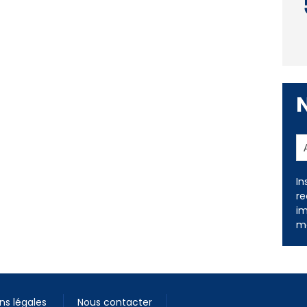
In
re
im
me
ns légales
Nous contacter