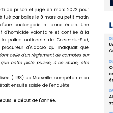
ti de prison et jugé en mars 2022 pour
té tué par balles le 8 mars au petit matin
L
 d'une boulangerie et d'une école. Une
 d'homicide volontaire et confiée à la
06
 la police nationale de Corse-du-Sud,
U
e procureur d'Ajaccio qui indiquait que
Cr
dont celle d'un règlement de comptes sur
06
que cette piste puisse, à ce stade, être
C
o
alisée (JIRS) de Marseille, compétente en
ét
était ensuite saisie de l'enquête.
06
A
epuis le début de l'année.
s
05