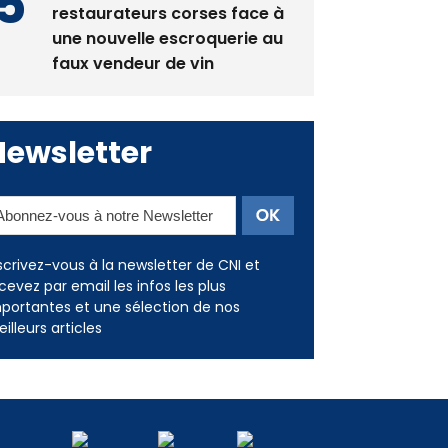
restaurateurs corses face à
une nouvelle escroquerie au
faux vendeur de vin
Newsletter
scrivez-vous à la newsletter de CNI et
cevez par email les infos les plus
portantes et une sélection de nos
illeurs articles