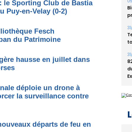
: le Sporting Club de Bastia
Bi
au Puy-en-Velay (0-2)
p
31
bliothèque Fesch
T
ban du Patrimoine
t
31
égère hausse en juillet dans
8
orses
d
E
onale déploie un drone à
rcer la surveillance contre
L
nouveaux départs de feu en