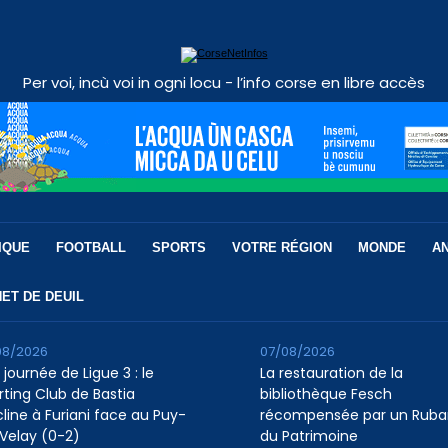
Per voi, incù voi in ogni locu - l’info corse en libre accès
IQUE
FOOTBALL
SPORTS
VOTRE RÉGION
MONDE
A
ET DE DEUIL
08/2026
07/08/2026
 journée de Ligue 3 : le
La restauration de la
rting Club de Bastia
bibliothèque Fesch
cline à Furiani face au Puy-
récompensée par un Ruba
Velay (0-2)
du Patrimoine