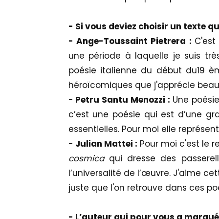
- Si vous deviez choisir un texte
-
Ange-Toussaint Pietrera :
C'est
une période à laquelle je suis trè
poésie italienne du début du19 èm
héroïcomiques que j'apprécie bea
- Petru Santu Menozzi :
Une poési
c’est une poésie qui est d’une gr
essentielles. Pour moi elle représen
- Julian Mattei :
Pour moi c'est le 
cosmica
qui dresse des passerelle
l’universalité de l’œuvre. J'aime ce
juste que l'on retrouve dans ces p
- L’auteur qui pour vous a marqué 