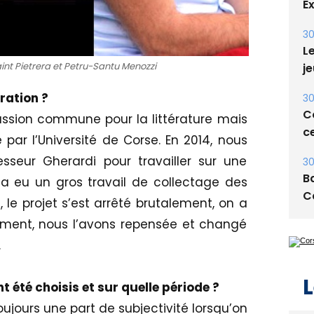
E
30
Le
int Pietrera et Petru-Santu Menozzi
je
ration ?
30
Co
ssion commune pour la littérature mais
ce
ar l’Université de Corse. En 2014, nous
sseur Gherardi pour travailler sur une
30
Ba
 a eu un gros travail de collectage des
C
6, le projet s’est arrêté brutalement, on a
ment, nous l’avons repensée et changé
.
L
 été choisis et sur quelle période ?
toujours une part de subjectivité lorsqu’on