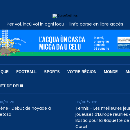
Per voi, incù voi in ogni locu - l’info corse en libre accès
IQUE
FOOTBALL
SPORTS
VOTRE RÉGION
MONDE
A
ET DE DEUIL
08/2026
05/08/2026
tène- Début de noyade à
Tennis - Les meilleures je
etosa
joueuses d’Europe réunies 
Bastia pour la Raquette de
Corail