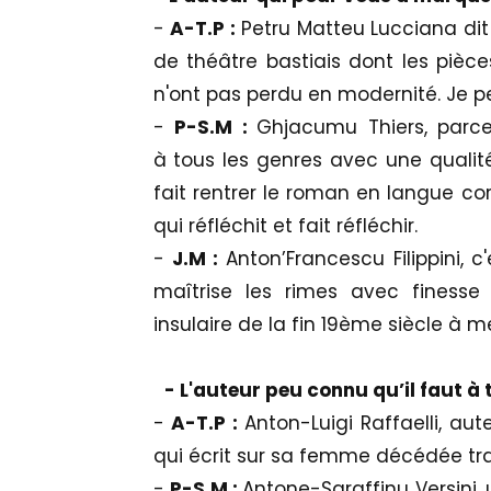
-
A-T.P :
Petru Matteu Lucciana dit
de théâtre bastiais dont les pièc
n'ont pas perdu en modernité. Je pen
-
P-S.M :
Ghjacumu Thiers, parce
à tous les genres avec une qualité
fait rentrer le roman en langue co
qui réfléchit et fait réfléchir.
-
J.M :
Anton’Francescu Filippini, c
maîtrise les rimes avec finesse e
insulaire de la fin 19ème siècle à me
- L'auteur peu connu qu’il faut à t
-
A-T.P :
Anton-Luigi Raffaelli, au
qui écrit sur sa femme décédée t
-
P-S.M :
Antone-Saraffinu Versini,