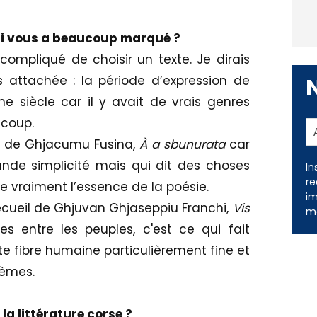
 qui vous a beaucoup marqué ?
 compliqué de choisir un texte. Je dirais
s attachée : la période d’expression de
e siècle car il y avait de vrais genres
ucoup.
e de Ghjacumu Fusina,
À a sbunurata
car
ande simplicité mais qui dit des choses
In
re
te vraiment l’essence de la poésie.
im
recueil de Ghjuvan Ghjaseppiu Franchi,
Vis
me
s entre les peuples, c'est ce qui fait
tte fibre humaine particulièrement fine et
oèmes.
la littérature corse ?