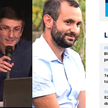
L
05
Bi
p
31
T
t
31
8
d