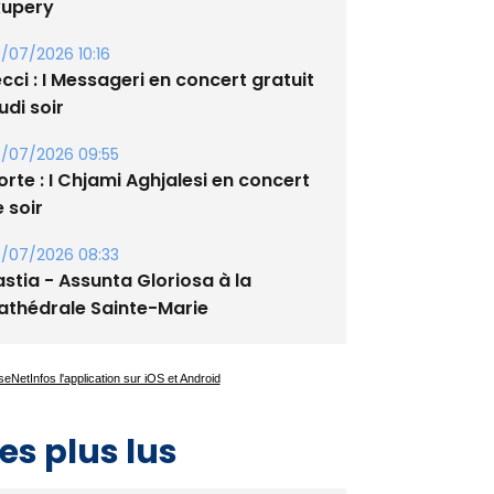
xupery
/07/2026 10:16
cci : I Messageri en concert gratuit
udi soir
/07/2026 09:55
rte : I Chjami Aghjalesi en concert
 soir
/07/2026 08:33
stia - Assunta Gloriosa à la
athédrale Sainte-Marie
es plus lus