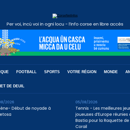
Per voi, incù voi in ogni locu - l’info corse en libre accès
IQUE
FOOTBALL
SPORTS
VOTRE RÉGION
MONDE
A
ET DE DEUIL
08/2026
05/08/2026
tène- Début de noyade à
Tennis - Les meilleures je
etosa
joueuses d’Europe réunies 
Bastia pour la Raquette de
Corail