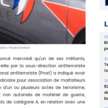
L
05
Bi
ration. Paule Santoni
p
noncé mercredi qu'un de ses militants,
31
T
eille par la sous-direction antiterroriste
t
onal antiterroriste (Pnat) a indiqué avoir
diciaire pour association de malfaiteurs
31
8
n d'un ou plusieurs actes de terrorisme,
d
rt non autorisés de matériel de guerre,
E
ts de catégorie A, en relation avec une