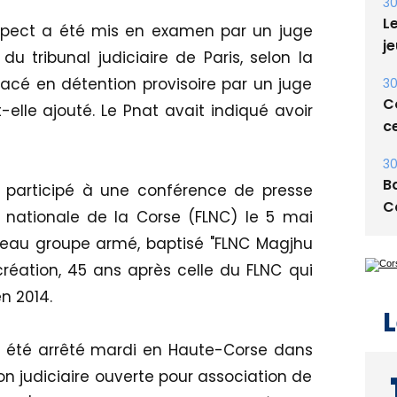
30
Le
uspect a été mis en examen par un juge
je
 du tribunal judiciaire de Paris, selon la
 placé en détention provisoire par un juge
30
Co
t-elle ajouté. Le Pnat avait indiqué avoir
ce
30
Ba
r participé à une conférence de presse
C
n nationale de la Corse (FLNC) le 5 mai
veau groupe armé, baptisé "FLNC Magjhu
a création, 45 ans après celle du FLNC qui
n 2014.
L
t été arrêté mardi en Haute-Corse dans
n judiciaire ouverte pour association de