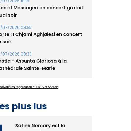
/07/2026 10:16
cci : I Messageri en concert gratuit
udi soir
/07/2026 09:55
rte : I Chjami Aghjalesi en concert
 soir
/07/2026 08:33
stia - Assunta Gloriosa à la
athédrale Sainte-Marie
es plus lus
Satine Nomary est la