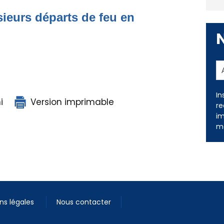
ieurs départs de feu en
In
i
Version imprimable
re
im
me
ns légales
Nous contacter