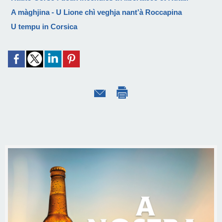
A màghjina - U Lione chì veghja nant’à Roccapina
U tempu in Corsica