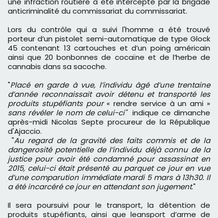
une infraction routière a été intercepté par la brigade
anticriminalité du commissariat du commissariat.
Lors du contrôle qui a suivi l'homme a été trouvé
porteur d’un pistolet semi-automatique de type Glock
45 contenant 13 cartouches et d’un poing américain
ainsi que 20 bonbonnes de cocaïne et de l’herbe de
cannabis dans sa sacoche.
"
Placé en garde à vue, l’individu âgé d’une trentaine
d’année reconnaissait avoir détenu et transporté les
produits stupéfiants pour
« rendre service à un ami »
sans révéler le nom de celui-ci"
indique ce dimanche
après-midi Nicolas Septe procureur de la République
d'Ajaccio.
"
Au regard de la gravité des faits commis et de la
dangerosité potentielle de l’individu déjà connu de la
justice pour avoir été condamné pour assassinat en
2015, celui-ci était présenté au parquet ce jour en vue
d’une comparution immédiate mardi 5 mars à 13h30. Il
a été incarcéré ce jour en attendant son jugement
."
Il sera poursuivi pour le transport, la détention de
produits stupéfiants, ainsi que leansport d’arme de