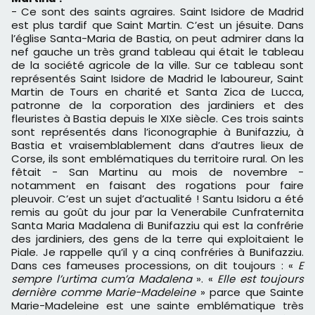
- Ce sont des saints agraires. Saint Isidore de Madrid
est plus tardif que Saint Martin. C’est un jésuite. Dans
l’église Santa-Maria de Bastia, on peut admirer dans la
nef gauche un très grand tableau qui était le tableau
de la société agricole de la ville. Sur ce tableau sont
représentés Saint Isidore de Madrid le laboureur, Saint
Martin de Tours en charité et Santa Zica de Lucca,
patronne de la corporation des jardiniers et des
fleuristes à Bastia depuis le XIXe siècle. Ces trois saints
sont représentés dans l’iconographie à Bunifazziu, à
Bastia et vraisemblablement dans d’autres lieux de
Corse, ils sont emblématiques du territoire rural. On les
fêtait - San Martinu au mois de novembre -
notamment en faisant des rogations pour faire
pleuvoir. C’est un sujet d’actualité ! Santu Isidoru a été
remis au goût du jour par la Venerabile Cunfraternita
Santa Maria Madalena di Bunifazziu qui est la confrérie
des jardiniers, des gens de la terre qui exploitaient le
Piale. Je rappelle qu’il y a cinq confréries à Bunifazziu.
Dans ces fameuses processions, on dit toujours : «
E
sempre l’urtima cum’a Madalena
». «
Elle est toujours
dernière comme Marie-Madeleine
» parce que Sainte
Marie-Madeleine est une sainte emblématique très