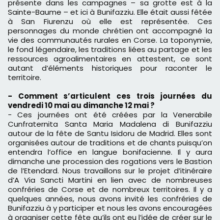
présente dans les campagnes – sa grotte est à la
Sainte-Baume – et ici à Bunifazziu. Elle était aussi fêtée
à San Fiurenzu où elle est représentée. Ces
personnages du monde chrétien ont accompagné la
vie des communautés rurales en Corse. La toponymie,
le fond légendaire, les traditions liées au partage et les
ressources agroalimentaires en attestent, ce sont
autant d’éléments historiques pour raconter le
territoire.
- Comment s’articulent ces trois journées du
vendredi 10 mai au dimanche 12 mai ?
- Ces journées ont été créées par la Venerabile
Cunfraternita Santa Maria Madalena di Bunifazziu
autour de la fête de Santu Isidoru de Madrid. Elles sont
organisées autour de traditions et de chants puisqu’on
entendra l’office en langue bonifacienne. Il y aura
dimanche une procession des rogations vers le Bastion
de l’Etendard. Nous travaillons sur le projet d’itinéraire
d’A Via Sancti Martini en lien avec de nombreuses
confréries de Corse et de nombreux territoires. Il y a
quelques années, nous avons invité les confréries de
Bunifazziu à y participer et nous les avons encouragées
à organiser cette fête qu’ils ont eu l’idée de créer sur le