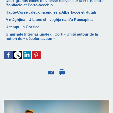
Deux grands excès de vitesse relevés sur la RT 10 entre
Bonifacio et Porto-Vecchio
Haute-Corse : deux incendies à Albertacce et Rutali
A màghjina - U Lione chì veghja nant’à Roccapina
U tempu in Corsica
Ghjurnate Internaziunale di Corti - Unité autour de la
notion de « décolonisation »