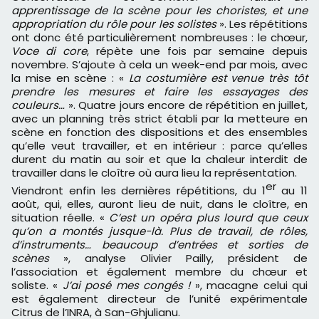
apprentissage de la scène pour les choristes, et une
appropriation du rôle pour les solistes
». Les répétitions
ont donc été particulièrement nombreuses : le chœur,
Voce di core
, répète une fois par semaine depuis
novembre. S’ajoute à cela un week-end par mois, avec
la mise en scène : «
La costumière est venue très tôt
prendre les mesures et faire les essayages des
couleurs…
». Quatre jours encore de répétition en juillet,
avec un planning très strict établi par la metteure en
scène en fonction des dispositions et des ensembles
qu’elle veut travailler, et en intérieur : parce qu’elles
durent du matin au soir et que la chaleur interdit de
travailler dans le cloître où aura lieu la représentation.
er
Viendront enfin les dernières répétitions, du 1
au 11
août, qui, elles, auront lieu de nuit, dans le cloître, en
situation réelle. «
C’est un opéra plus lourd que ceux
qu’on a montés jusque-là. Plus de travail, de rôles,
d’instruments… beaucoup d’entrées et sorties de
scènes
», analyse Olivier Pailly, président de
l’association et également membre du chœur et
soliste. «
J’ai posé mes congés !
», macagne celui qui
est également directeur de l’unité expérimentale
Citrus de l’INRA, à San-Ghjulianu.