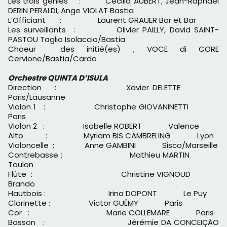
Les trois génies : Cécilia AUBERT, Jean-Raphaël
DERIN PERALDI, Ange VIOLAT Bastia
L’Officiant : Laurent GRAUER Bor et Bar
Les surveillants : Olivier PAILLY, David SAINT-
PASTOU Taglio Isolaccio/Bastia
Choeur des initié(es) ; VOCE di CORE
Cervione/Bastia/Cardo
Orchestre QUINTA D’ISULA
Direction : Xavier DELETTE
Paris/Lausanne
Violon 1 : Christophe GIOVANINETTI
Paris
Violon 2 : Isabelle ROBERT Valence
Alto : Myriam BIS CAMBRELING Lyon
Violoncelle : Anne GAMBINI Sisco/Marseille
Contrebasse : Mathieu MARTIN
Toulon
Flûte : Christine VIGNOUD
Brando
Hautbois : Irina DOPONT Le Puy
Clarinette : Victor GUÉMY Paris
Cor : Marie COLLEMARE Paris
Basson : Jérémie DA CONCEIÇÃO