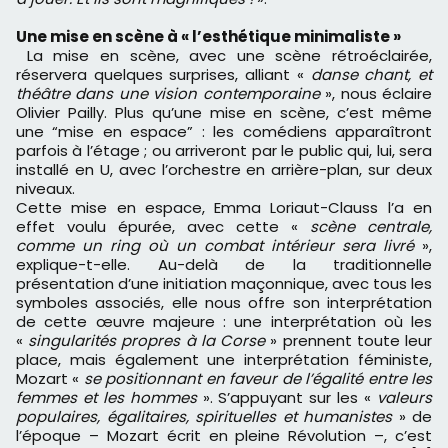
Une mise en scène à « l’esthétique minimaliste »
La mise en scène, avec une scène rétroéclairée,
réservera quelques surprises, alliant «
danse chant, et
théâtre dans une vision contemporaine
», nous éclaire
Olivier Pailly. Plus qu’une mise en scène, c’est même
une “mise en espace” : les comédiens apparaîtront
parfois à l’étage ; ou arriveront par le public qui, lui, sera
installé en U, avec l’orchestre en arrière-plan, sur deux
niveaux.
Cette mise en espace, Emma Loriaut-Clauss l’a en
effet voulu épurée, avec cette «
scène centrale
,
comme un ring où un combat intérieur sera livré
»,
explique-t-elle. Au-delà de la traditionnelle
présentation d’une initiation maçonnique, avec tous les
symboles associés, elle nous offre son interprétation
de cette œuvre majeure : une interprétation où les
«
singularités propres à la Corse
» prennent toute leur
place, mais également une interprétation féministe,
Mozart «
se positionnant en faveur de l’égalité entre les
femmes et les hommes
». S’appuyant sur les «
valeurs
populaires, égalitaires, spirituelles et humanistes
» de
l’époque – Mozart écrit en pleine Révolution –, c’est