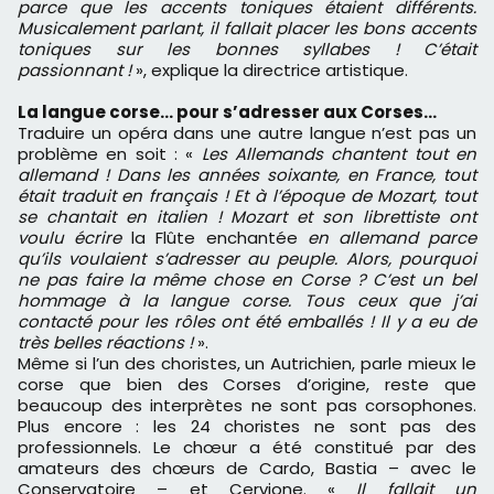
parce que les accents toniques étaient différents.
Musicalement parlant, il fallait placer les bons accents
toniques sur les bonnes syllabes ! C’était
passionnant !
», explique la directrice artistique.
La langue corse… pour s’adresser aux Corses…
Traduire un opéra dans une autre langue n’est pas un
problème en soit : «
Les Allemands chantent tout en
allemand ! Dans les années soixante, en France, tout
était traduit en français ! Et à l’époque de Mozart, tout
se chantait en italien ! Mozart et son librettiste ont
voulu écrire
la Flûte enchantée
en allemand parce
qu’ils voulaient s’adresser au peuple. Alors, pourquoi
ne pas faire la même chose en Corse ? C’est un bel
hommage à la langue corse. Tous ceux que j’ai
contacté pour les rôles ont été emballés ! Il y a eu de
très belles réactions !
».
Même si l’un des choristes, un Autrichien, parle mieux le
corse que bien des Corses d’origine, reste que
beaucoup des interprètes ne sont pas corsophones.
Plus encore : les 24 choristes ne sont pas des
professionnels. Le chœur a été constitué par des
amateurs des chœurs de Cardo, Bastia – avec le
Conservatoire – et Cervione. «
Il fallait un