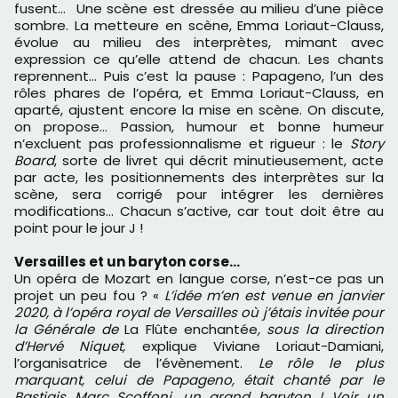
fusent… Une scène est dressée au milieu d’une pièce
sombre. La metteure en scène, Emma Loriaut-Clauss,
évolue au milieu des interprètes, mimant avec
expression ce qu’elle attend de chacun. Les chants
reprennent… Puis c’est la pause : Papageno, l’un des
rôles phares de l’opéra, et Emma Loriaut-Clauss, en
aparté, ajustent encore la mise en scène. On discute,
on propose… Passion, humour et bonne humeur
n’excluent pas professionnalisme et rigueur : le
Story
Board
, sorte de livret qui décrit minutieusement, acte
par acte, les positionnements des interprètes sur la
scène, sera corrigé pour intégrer les dernières
modifications… Chacun s’active, car tout doit être au
point pour le jour J !
Versailles et un baryton corse…
Un opéra de Mozart en langue corse, n’est-ce pas un
projet un peu fou ? «
L’idée m’en est venue en janvier
2020, à l’opéra royal de Versailles où j’étais invitée pour
la Générale de
La Flûte enchantée
, sous la direction
d’Hervé Niquet,
explique Viviane Loriaut-Damiani,
l’organisatrice de l’évènement.
Le rôle le plus
marquant, celui de Papageno, était chanté par le
Bastiais Marc Scoffoni, un grand baryton ! Voir un