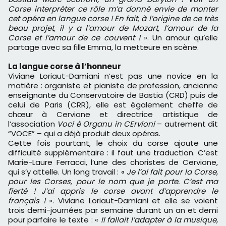
Corse interpréter ce rôle m’a donné envie de monter
cet opéra en langue corse ! En fait, à l’origine de ce très
beau projet, il y a l’amour de Mozart, l’amour de la
Corse et l’amour de ce couvent !
». Un amour qu’elle
partage avec sa fille Emma, la metteure en scène.
La langue corse à l’honneur
Viviane Loriaut-Damiani n’est pas une novice en la
matière : organiste et pianiste de profession, ancienne
enseignante du Conservatoire de Bastia (CRD) puis de
celui de Paris (CRR), elle est également cheffe de
chœur à Cervione et directrice artistique de
l’association
Voci è Organu in CErvioni
– autrement dit
“VOCE” – qui a déjà produit deux opéras.
Cette fois pourtant, le choix du corse ajoute une
difficulté supplémentaire : il faut une traduction. C’est
Marie-Laure Ferracci, l’une des choristes de Cervione,
qui s’y attelle. Un long travail : «
Je l’ai fait pour la Corse,
pour les Corses, pour le nom que je porte. C’est ma
fierté ! J’ai appris le corse avant d’apprendre le
français !
». Viviane Loriaut-Damiani et elle se voient
trois demi-journées par semaine durant un an et demi
pour parfaire le texte : «
Il fallait l’adapter à la musique,