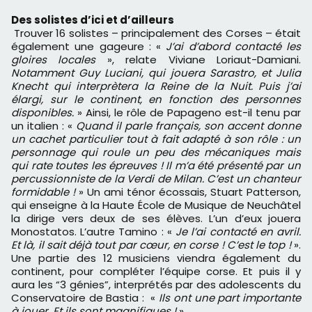
Des solistes d’ici et d’ailleurs
Trouver 16 solistes – principalement des Corses – était
également une gageure : «
J’ai d’abord contacté les
gloires locales
», relate Viviane Loriaut-Damiani.
Notamment Guy Luciani, qui jouera Sarastro, et Julia
Knecht qui interprètera la Reine de la Nuit. Puis j’ai
élargi, sur le continent, en fonction des personnes
disponibles.
» Ainsi, le rôle de Papageno est-il tenu par
un italien : «
Quand il parle français, son accent donne
un cachet particulier tout à fait adapté à son rôle : un
personnage qui roule un peu des mécaniques mais
qui rate toutes les épreuves ! Il m’a été présenté par un
percussionniste de la Verdi de Milan. C’est un chanteur
formidable !
» Un ami ténor écossais, Stuart Patterson,
qui enseigne à la Haute École de Musique de Neuchâtel
la dirige vers deux de ses élèves. L’un d’eux jouera
Monostatos. L’autre Tamino : «
Je l’ai contacté en avril.
Et là, il sait déjà tout par cœur, en corse ! C’est le top !
».
Une partie des 12 musiciens viendra également du
continent, pour compléter l’équipe corse. Et puis il y
aura les “3 génies”, interprétés par des adolescents du
Conservatoire de Bastia : «
Ils ont une part importante
à jouer. Et ils sont magnifiques !
».