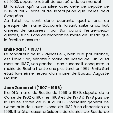
et 2000, depuis le retrait de son père de ce mandat.
Et fonction qu’il a cumulée avec celle de député de
1986 à 2007, sans autre interruption que celles déjà
évoquées.
Au total ce sont donc quarante quatre ans, ou
presque, de mairie Zuccarelli, faisant suite à dix huit
années de assurées par Sari durant l’entre-deux-
guerres, sur 93 ans de mandat de maire de Bastia que
la famille a assuré !
Emile Sari ( + 1937)
Le fondateur de la « dynastie », bien que par alliance,
est
Émile Sari
, sénateur maire de Bastia de 1919 à sa
mort en 1937
.
Son gendre, Jean Zuccarelli, conquerra la
mairie de Bastia trente ans plus tard, en 1967. Emile Sari
était lui-même neveu d'un maire de Bastia,
Auguste
Gaudin
.
Jean Zuccarelli (1907 - 1996)
Il a été maire de
Bastia
de 1968 à 1989, d
éputé de la
Corse
de 1962 à 1967, en 1968 et de 1973 à 1978 puis de
la H
aute-Corse
de 1981 à 1986.
Conseiller général de
Corse puis de Haute-Corse de 1932 à sa disparition en
1996. Il a été, aussi, p
résident du district de Bastia de