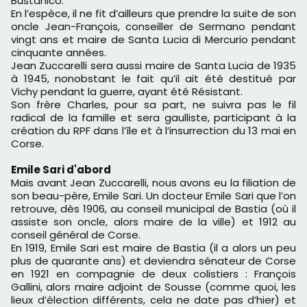
Bustanico.
En l’espèce, il ne fit d’ailleurs que prendre la suite de son
oncle Jean-François, conseiller de Sermano pendant
vingt ans et maire de Santa Lucia di Mercurio pendant
cinquante années.
Jean Zuccarelli sera aussi maire de Santa Lucia de 1935
à 1945, nonobstant le fait qu’il ait été destitué par
Vichy pendant la guerre, ayant été Résistant.
Son frère Charles, pour sa part, ne suivra pas le fil
radical de la famille et sera gaulliste, participant à la
création du RPF dans l’île et à l’insurrection du 13 mai en
Corse.
Emile Sari d'abord
Mais avant Jean Zuccarelli, nous avons eu la filiation de
son beau-père, Emile Sari.
Un docteur Emile Sari que l’on
retrouve, dès 1906, au conseil municipal de Bastia (où il
assiste son oncle, alors maire de la ville) et 1912 au
conseil général de Corse.
En 1919, Emile Sari est maire de Bastia (il a alors un peu
plus de quarante ans) et deviendra sénateur de Corse
en 1921 en compagnie de deux colistiers : François
Gallini, alors maire adjoint de Sousse (comme quoi, les
lieux d’élection différents, cela ne date pas d’hier) et