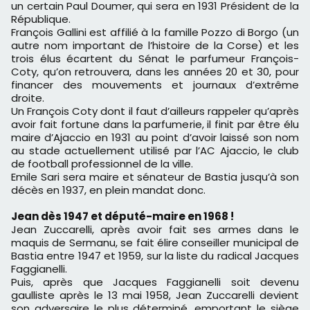
un certain Paul Doumer, qui sera en 1931 Président de la
République.
François Gallini est affilié à la famille Pozzo di Borgo (un
autre nom important de l’histoire de la Corse) et les
trois élus écartent du Sénat le parfumeur François-
Coty, qu’on retrouvera, dans les années 20 et 30, pour
financer des mouvements et journaux d’extrême
droite.
Un François Coty dont il faut d’ailleurs rappeler qu’après
avoir fait fortune dans la parfumerie, il finit par être élu
maire d’Ajaccio en 1931 au point d’avoir laissé son nom
au stade actuellement utilisé par l’AC Ajaccio, le club
de football professionnel de la ville.
Emile Sari sera maire et sénateur de Bastia jusqu’à son
décès en 1937, en plein mandat donc.
Jean dès 1947 et député-maire en 1968 !
Jean Zuccarelli, après avoir fait ses armes dans le
maquis de Sermanu, se fait élire conseiller municipal de
Bastia entre 1947 et 1959, sur la liste du radical Jacques
Faggianelli.
Puis, après que Jacques Faggianelli soit devenu
gaulliste après le 13 mai 1958, Jean Zuccarelli devient
son adversaire le plus déterminé, emportant le siège