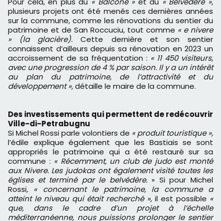
Pour cela, en plus du
« Balcone »
et du
« Belvédère »,
plusieurs projets ont été menés ces dernières années
sur la commune, comme les rénovations du sentier du
patrimoine et de San Roccuciu, tout comme
« e nivere
» (la glacière).
Cette dernière et son sentier
connaissent d’ailleurs depuis sa rénovation en 2023 un
accroissement de sa fréquentation :
« 11 450 visiteurs,
avec une progression de 4 % par saison. Il y a un intérêt
au plan du patrimoine, de l’attractivité et du
développement »,
détaille le maire de la commune.
Des investissements qui permettent de redécouvrir
Ville-di-Petrabugnu
Si Michel Rossi parle volontiers de
« produit touristique »,
l’édile explique également que les Bastiais se sont
appropriés le patrimoine qui a été restauré sur sa
commune :
« Récemment, un club de judo est monté
aux Nivere. Les judokas ont également visité toutes les
églises et terminé par le belvédère.
» Si pour Michel
Rossi
, « concernant le patrimoine, la commune a
atteint le niveau qui était recherché »
, il est possible
«
que, dans le cadre d’un projet à l’échelle
méditerranéenne, nous puissions prolonger le sentier