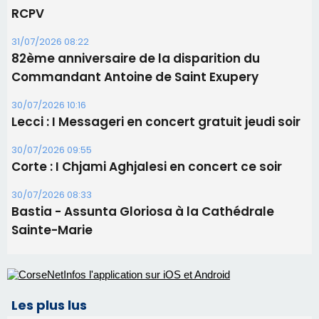
Corte : I Chjami Aghjalesi en concert ce soir
30/07/2026 08:33
Bastia - Assunta Gloriosa à la Cathédrale
Sainte-Marie
Les plus lus
Satine Nomary est la nouvelle Miss Corse 2026
Éclipse du 12 août : la Corse aux premières loges
d'un spectacle qui ne reviendra pas avant 2081
La gendarmerie alerte les restaurateurs corses
face à une nouvelle escroquerie au faux vendeur de
vin
Deux jeunes Ajacciens sur la voie de la médecine
militaire
En Corse, un début de saison marqué par une